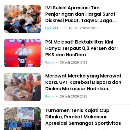
IMI Sulsel Apresiasi Tim
Penjaringan dan Hargai Surat
Diskresi Pusat, Taqwa: Jaga
Kekeluargaan-Kebersamaan
Otomotif
03 Agustus 2026 20:10
PSI Melesat! Elektabilitas Kini
Hanya Terpaut 0,3 Persen dari
PKS dan NasDem
Politik
30 Juli 2026 18:55
Merawat Mereka yang Merawat
Kota, UPT Karebosi Dispora dan
Dinkes Makassar Hadirkan
Pemeriksaan Kesehatan bagi
Politik
29 Juli 2026 21:25
Satgas Kebersihan
Turnamen Tenis Kajati Cup
Dibuka, Pemkot Makassar
Apresiasi Semangat Sportivitas