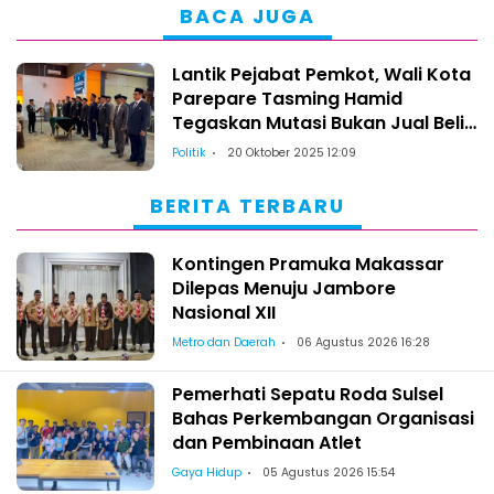
BACA JUGA
Lantik Pejabat Pemkot, Wali Kota
Parepare Tasming Hamid
Tegaskan Mutasi Bukan Jual Beli
Jabatan
Politik
20 Oktober 2025 12:09
BERITA TERBARU
Kontingen Pramuka Makassar
Dilepas Menuju Jambore
Nasional XII
Metro dan Daerah
06 Agustus 2026 16:28
Pemerhati Sepatu Roda Sulsel
Bahas Perkembangan Organisasi
dan Pembinaan Atlet
Gaya Hidup
05 Agustus 2026 15:54