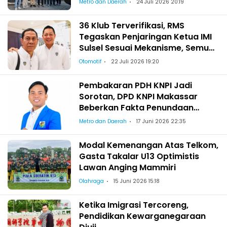
Metro dan Daerah
24 Juli 2026 20:19
36 Klub Terverifikasi, RMS
Tegaskan Penjaringan Ketua IMI
Sulsel Sesuai Mekanisme, Semua
Berhak Maju!
Otomotif
22 Juli 2026 19:20
Pembakaran PDH KNPI Jadi
Sorotan, DPD KNPI Makassar
Beberkan Fakta Penundaan
Pelantikan Wajo
Metro dan Daerah
17 Juni 2026 22:35
Modal Kemenangan Atas Telkom,
Gasta Takalar U13 Optimistis
Lawan Anging Mammiri
Olahraga
15 Juni 2026 15:18
Ketika Imigrasi Tercoreng,
Pendidikan Kewarganegaraan