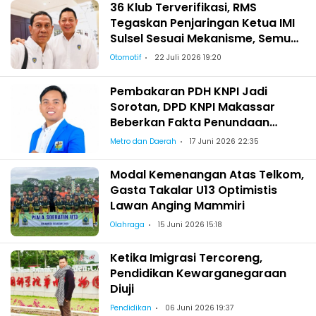
36 Klub Terverifikasi, RMS
Tegaskan Penjaringan Ketua IMI
Sulsel Sesuai Mekanisme, Semua
Berhak Maju!
Otomotif
22 Juli 2026 19:20
Pembakaran PDH KNPI Jadi
Sorotan, DPD KNPI Makassar
Beberkan Fakta Penundaan
Pelantikan Wajo
Metro dan Daerah
17 Juni 2026 22:35
Modal Kemenangan Atas Telkom,
Gasta Takalar U13 Optimistis
Lawan Anging Mammiri
Olahraga
15 Juni 2026 15:18
Ketika Imigrasi Tercoreng,
Pendidikan Kewarganegaraan
Diuji
Pendidikan
06 Juni 2026 19:37