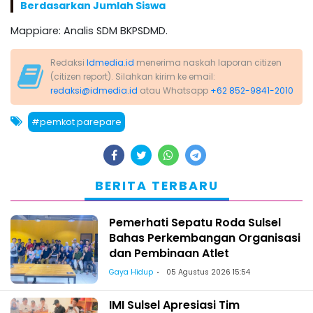
Berdasarkan Jumlah Siswa
Mappiare: Analis SDM BKPSDMD.
Redaksi
Idmedia.id
menerima naskah laporan citizen
(citizen report). Silahkan kirim ke email:
redaksi@idmedia.id
atau Whatsapp
+62 852-9841-2010
#pemkot parepare
BERITA TERBARU
Pemerhati Sepatu Roda Sulsel
Bahas Perkembangan Organisasi
dan Pembinaan Atlet
Gaya Hidup
05 Agustus 2026 15:54
IMI Sulsel Apresiasi Tim