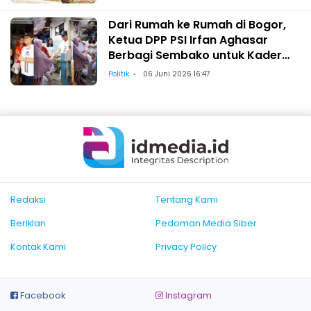
Dari Rumah ke Rumah di Bogor,
Ketua DPP PSI Irfan Aghasar
Berbagi Sembako untuk Kader
dan Warga
Politik
06 Juni 2026 16:47
Redaksi
Tentang Kami
Beriklan
Pedoman Media Siber
Kontak Kami
Privacy Policy
Facebook
Instagram