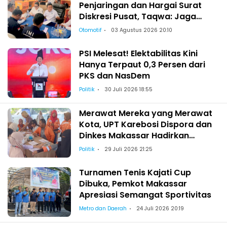
Penjaringan dan Hargai Surat
Diskresi Pusat, Taqwa: Jaga
Kekeluargaan-Kebersamaan
Otomotif
03 Agustus 2026 20:10
PSI Melesat! Elektabilitas Kini
Hanya Terpaut 0,3 Persen dari
PKS dan NasDem
Politik
30 Juli 2026 18:55
Merawat Mereka yang Merawat
Kota, UPT Karebosi Dispora dan
Dinkes Makassar Hadirkan
Pemeriksaan Kesehatan bagi
Politik
29 Juli 2026 21:25
Satgas Kebersihan
Turnamen Tenis Kajati Cup
Dibuka, Pemkot Makassar
Apresiasi Semangat Sportivitas
Metro dan Daerah
24 Juli 2026 20:19