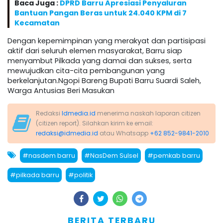
Baca Juga :
DPRD Barru Apresiasi Penyaluran
Bantuan Pangan Beras untuk 24.040 KPM di 7
Kecamatan
Dengan kepemimpinan yang merakyat dan partisipasi
aktif dari seluruh elemen masyarakat, Barru siap
menyambut Pilkada yang damai dan sukses, serta
mewujudkan cita-cita pembangunan yang
berkelanjutan.Ngopi Bareng Bupati Barru Suardi Saleh,
Warga Antusias Beri Masukan
Redaksi
Idmedia.id
menerima naskah laporan citizen
(citizen report). Silahkan kirim ke email:
redaksi@idmedia.id
atau Whatsapp
+62 852-9841-2010
#nasdem barru
#NasDem Sulsel
#pemkab barru
#pilkada barru
#politik
BERITA TERBARU