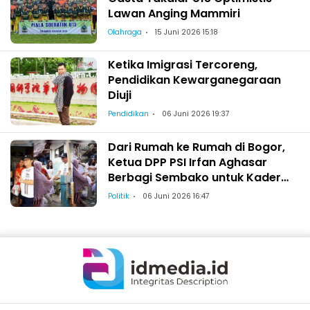
Lawan Anging Mammiri
Olahraga
15 Juni 2026 15:18
Ketika Imigrasi Tercoreng,
Pendidikan Kewarganegaraan
Diuji
Pendidikan
06 Juni 2026 19:37
Dari Rumah ke Rumah di Bogor,
Ketua DPP PSI Irfan Aghasar
Berbagi Sembako untuk Kader
dan Warga
Politik
06 Juni 2026 16:47