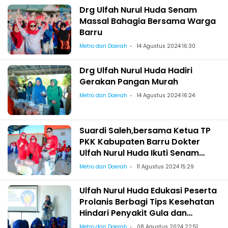
Drg Ulfah Nurul Huda Senam
Massal Bahagia Bersama Warga
Barru
Metro dan Daerah
14 Agustus 2024 16:30
Drg Ulfah Nurul Huda Hadiri
Gerakan Pangan Murah
Metro dan Daerah
14 Agustus 2024 16:24
Suardi Saleh,bersama Ketua TP
PKK Kabupaten Barru Dokter
Ulfah Nurul Huda Ikuti Senam
Massal Merah Putih Nusantara
Metro dan Daerah
11 Agustus 2024 15:29
Ulfah Nurul Huda Edukasi Peserta
Prolanis Berbagi Tips Kesehatan
Hindari Penyakit Gula dan
Hipertensi
Metro dan Daerah
08 Agustus 2024 22:51