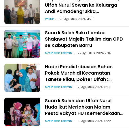
Ulfah Nurul Sowan ke Keluarga
Andi Pamadengrukka
Mappanyompa
Politik
26 Agustus 2024 14:23
Suardi Saleh Buka Lomba
Shalawat Majelis Taklim dan OPD
se Kabupaten Barru
Metro dan Daerah
22 Agustus 2024 21:14
Hadiri Pendistribusian Bahan
Pokok Murah di Kecamatan
Tanete Rilau, Dokter Ulfah :
Wujudkan Kepedulian Pemerintah
Metro dan Daerah
21 Agustus 2024 18:13
Suardi Saleh dan Ulfah Nurul
Huda Ikut Meriahkan Malam
Pesta Rakyat HUTKemerdekaan
RI ke-79
Metro dan Daerah
19 Agustus 2024 16:22