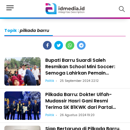
Topik :
pilkada barru
Bupati Barru Suardi Saleh
Resmikan School Mini Soccer:
Semoga Lahirkan Pemain
Profesional
Politik
25 September 2024 22:12
Pilkada Barru: Dokter Ulfah-
Mudassir Hasri Gani Resmi
Terima SK B1KWK dari Partai
NasDem
Politik
26 Agustus 2024 19:20
Siap Bertarung di Pilkada Barru,