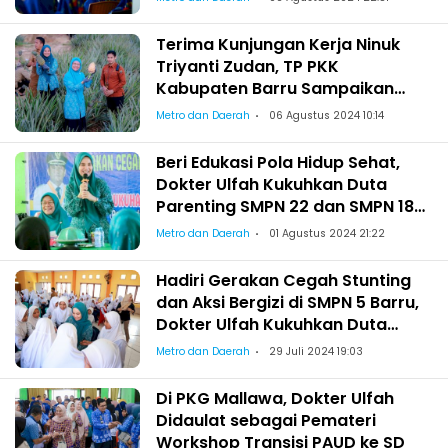
Terima Kunjungan Kerja Ninuk
Triyanti Zudan, TP PKK
Kabupaten Barru Sampaikan
Program Andalan dan Ajak
Metro dan Daerah
06 Agustus 2024 10:14
Kunjungi Tiga Lokasi
Beri Edukasi Pola Hidup Sehat,
Dokter Ulfah Kukuhkan Duta
Parenting SMPN 22 dan SMPN 18
Barru
Metro dan Daerah
01 Agustus 2024 21:22
Hadiri Gerakan Cegah Stunting
dan Aksi Bergizi di SMPN 5 Barru,
Dokter Ulfah Kukuhkan Duta
Inovasi Parenting: Ciptakan
Metro dan Daerah
29 Juli 2024 19:03
Generasi Emas 2045
Di PKG Mallawa, Dokter Ulfah
Didaulat sebagai Pemateri
Workshop Transisi PAUD ke SD