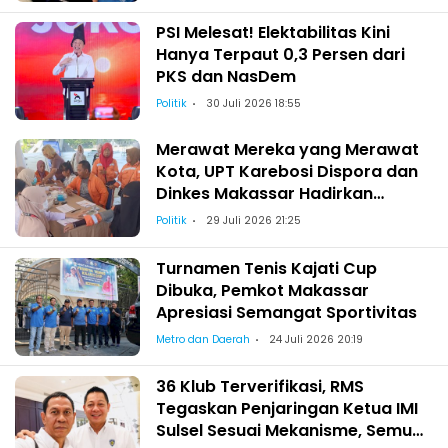
PSI Melesat! Elektabilitas Kini
Hanya Terpaut 0,3 Persen dari
PKS dan NasDem
Politik
30 Juli 2026 18:55
Merawat Mereka yang Merawat
Kota, UPT Karebosi Dispora dan
Dinkes Makassar Hadirkan
Pemeriksaan Kesehatan bagi
Politik
29 Juli 2026 21:25
Satgas Kebersihan
Turnamen Tenis Kajati Cup
Dibuka, Pemkot Makassar
Apresiasi Semangat Sportivitas
Metro dan Daerah
24 Juli 2026 20:19
36 Klub Terverifikasi, RMS
Tegaskan Penjaringan Ketua IMI
Sulsel Sesuai Mekanisme, Semua