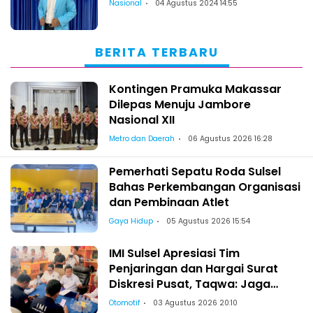
Nasional
04 Agustus 2024 14:55
BERITA TERBARU
Kontingen Pramuka Makassar
Dilepas Menuju Jambore
Nasional XII
Metro dan Daerah
06 Agustus 2026 16:28
Pemerhati Sepatu Roda Sulsel
Bahas Perkembangan Organisasi
dan Pembinaan Atlet
Gaya Hidup
05 Agustus 2026 15:54
IMI Sulsel Apresiasi Tim
Penjaringan dan Hargai Surat
Diskresi Pusat, Taqwa: Jaga
Kekeluargaan-Kebersamaan
Otomotif
03 Agustus 2026 20:10