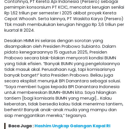
Contohnya, PT Kereta Api Indonesia (Persero) sebagai
pemimpin konsorsium PT KCIC, mencatat kerugian senilai
Rp 1,62 triliun per semester I 2025 akibat proyek Kereta
Cepat Whoosh. Serta lainnya, PT Waskita Karya (Persero)
Tbk masih membukukan kerugian hingga Rp 3,6 triliun per
kuartal III 2024.
Desakan HMMI ini selaras dengan sorotan yang
disampaikan oleh Presiden Prabowo Subianto. Dalam
pidato kenegaraannya 15 agustus 2025, Presiden
Prabowo secara blak-blakan menyoroti kondisi BUMN
yang tidak efisien. “Banyak BUMN yang pengelolaannya
tidak masuk akal. Perusahaan rugi, tapi komisarisnya
banyak banget!” kata Presiden Prabowo. Beliau juga
secara eksplisit menunjuk BPI Danantara sebagai solusi.
“Saya memberi tugas kepada BPI Danantara Indonesia
untuk membereskan BUMN-BUMN kita. Saya hilangkan
tantiem [bagi komisaris BUMN yang merugi]… Kalau
keberatan, tidak bersedia kalau tidak menerima tantiem,
berhenti! Banyak anak-anak muda yang mampu dan
siap menggantikan mereka,” tegasnya.
Baca Juga :
Hashim Ungkap Galangan Kapal RI