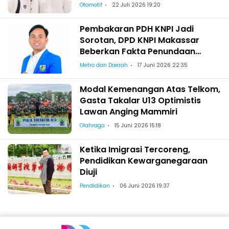
Berhak Maju!
Otomotif
22 Juli 2026 19:20
Pembakaran PDH KNPI Jadi
Sorotan, DPD KNPI Makassar
Beberkan Fakta Penundaan
Pelantikan Wajo
Metro dan Daerah
17 Juni 2026 22:35
Modal Kemenangan Atas Telkom,
Gasta Takalar U13 Optimistis
Lawan Anging Mammiri
Olahraga
15 Juni 2026 15:18
Ketika Imigrasi Tercoreng,
Pendidikan Kewarganegaraan
Diuji
Pendidikan
06 Juni 2026 19:37