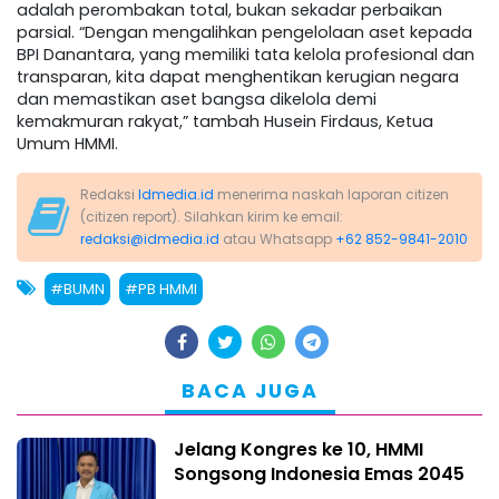
adalah perombakan total, bukan sekadar perbaikan
parsial. “Dengan mengalihkan pengelolaan aset kepada
BPI Danantara, yang memiliki tata kelola profesional dan
transparan, kita dapat menghentikan kerugian negara
dan memastikan aset bangsa dikelola demi
kemakmuran rakyat,” tambah Husein Firdaus, Ketua
Umum HMMI.
Redaksi
Idmedia.id
menerima naskah laporan citizen
(citizen report). Silahkan kirim ke email:
redaksi@idmedia.id
atau Whatsapp
+62 852-9841-2010
#BUMN
#PB HMMI
BACA JUGA
Jelang Kongres ke 10, HMMI
Songsong Indonesia Emas 2045