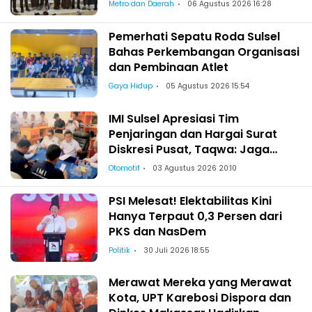
Metro dan Daerah
06 Agustus 2026 16:28
Pemerhati Sepatu Roda Sulsel
Bahas Perkembangan Organisasi
dan Pembinaan Atlet
Gaya Hidup
05 Agustus 2026 15:54
IMI Sulsel Apresiasi Tim
Penjaringan dan Hargai Surat
Diskresi Pusat, Taqwa: Jaga
Kekeluargaan-Kebersamaan
Otomotif
03 Agustus 2026 20:10
PSI Melesat! Elektabilitas Kini
Hanya Terpaut 0,3 Persen dari
PKS dan NasDem
Politik
30 Juli 2026 18:55
Merawat Mereka yang Merawat
Kota, UPT Karebosi Dispora dan