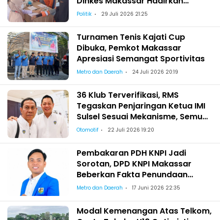
Dinkes Makassar Hadirkan
Pemeriksaan Kesehatan bagi
Politik
29 Juli 2026 21:25
Satgas Kebersihan
Turnamen Tenis Kajati Cup
Dibuka, Pemkot Makassar
Apresiasi Semangat Sportivitas
Metro dan Daerah
24 Juli 2026 20:19
36 Klub Terverifikasi, RMS
Tegaskan Penjaringan Ketua IMI
Sulsel Sesuai Mekanisme, Semua
Berhak Maju!
Otomotif
22 Juli 2026 19:20
Pembakaran PDH KNPI Jadi
Sorotan, DPD KNPI Makassar
Beberkan Fakta Penundaan
Pelantikan Wajo
Metro dan Daerah
17 Juni 2026 22:35
Modal Kemenangan Atas Telkom,