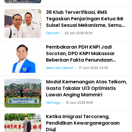
36 Klub Terverifikasi, RMS
Tegaskan Penjaringan Ketua IMI
Sulsel Sesuai Mekanisme, Semua
Berhak Maju!
Otomotif
22 Juli 2026 19:20
Pembakaran PDH KNPI Jadi
Sorotan, DPD KNPI Makassar
Beberkan Fakta Penundaan
Pelantikan Wajo
Metro dan Daerah
17 Juni 2026 22:35
Modal Kemenangan Atas Telkom,
Gasta Takalar U13 Optimistis
Lawan Anging Mammiri
Olahraga
15 Juni 2026 15:18
Ketika Imigrasi Tercoreng,
Pendidikan Kewarganegaraan
Diuji