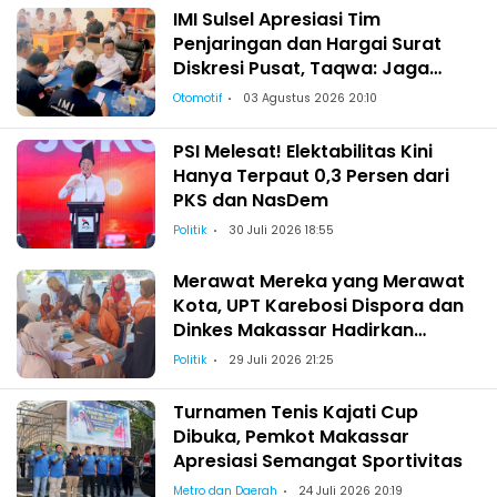
IMI Sulsel Apresiasi Tim
Penjaringan dan Hargai Surat
Diskresi Pusat, Taqwa: Jaga
Kekeluargaan-Kebersamaan
Otomotif
03 Agustus 2026 20:10
PSI Melesat! Elektabilitas Kini
Hanya Terpaut 0,3 Persen dari
PKS dan NasDem
Politik
30 Juli 2026 18:55
Merawat Mereka yang Merawat
Kota, UPT Karebosi Dispora dan
Dinkes Makassar Hadirkan
Pemeriksaan Kesehatan bagi
Politik
29 Juli 2026 21:25
Satgas Kebersihan
Turnamen Tenis Kajati Cup
Dibuka, Pemkot Makassar
Apresiasi Semangat Sportivitas
Metro dan Daerah
24 Juli 2026 20:19