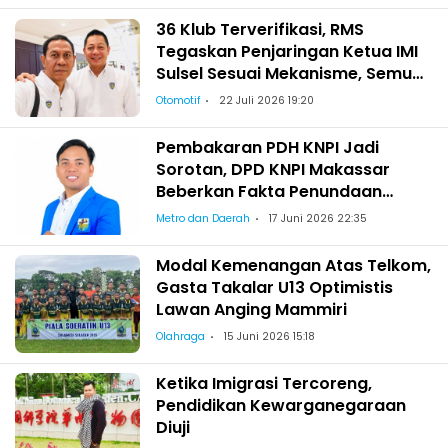
36 Klub Terverifikasi, RMS
Tegaskan Penjaringan Ketua IMI
Sulsel Sesuai Mekanisme, Semua
Berhak Maju!
Otomotif
22 Juli 2026 19:20
Pembakaran PDH KNPI Jadi
Sorotan, DPD KNPI Makassar
Beberkan Fakta Penundaan
Pelantikan Wajo
Metro dan Daerah
17 Juni 2026 22:35
Modal Kemenangan Atas Telkom,
Gasta Takalar U13 Optimistis
Lawan Anging Mammiri
Olahraga
15 Juni 2026 15:18
Ketika Imigrasi Tercoreng,
Pendidikan Kewarganegaraan
Diuji