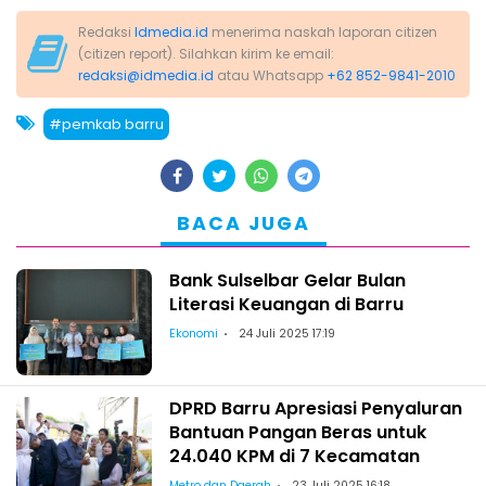
Redaksi
Idmedia.id
menerima naskah laporan citizen
(citizen report). Silahkan kirim ke email:
redaksi@idmedia.id
atau Whatsapp
+62 852-9841-2010
#pemkab barru
BACA JUGA
Bank Sulselbar Gelar Bulan
Literasi Keuangan di Barru
Ekonomi
24 Juli 2025 17:19
DPRD Barru Apresiasi Penyaluran
Bantuan Pangan Beras untuk
24.040 KPM di 7 Kecamatan
Metro dan Daerah
23 Juli 2025 16:18