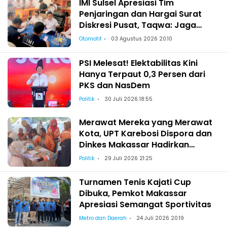
IMI Sulsel Apresiasi Tim
Penjaringan dan Hargai Surat
Diskresi Pusat, Taqwa: Jaga
Kekeluargaan-Kebersamaan
Otomotif
03 Agustus 2026 20:10
PSI Melesat! Elektabilitas Kini
Hanya Terpaut 0,3 Persen dari
PKS dan NasDem
Politik
30 Juli 2026 18:55
Merawat Mereka yang Merawat
Kota, UPT Karebosi Dispora dan
Dinkes Makassar Hadirkan
Pemeriksaan Kesehatan bagi
Politik
29 Juli 2026 21:25
Satgas Kebersihan
Turnamen Tenis Kajati Cup
Dibuka, Pemkot Makassar
Apresiasi Semangat Sportivitas
Metro dan Daerah
24 Juli 2026 20:19