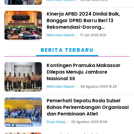
Kinerja APBD 2024 Dinilai Baik,
Banggar DPRD Barru Beri 13
Rekomendasi-Dorong
Optimalisasi PAD
Metro dan Daerah
17 Juli 2025 15:16
BERITA TERBARU
Kontingen Pramuka Makassar
Dilepas Menuju Jambore
Nasional XII
Metro dan Daerah
06 Agustus 2026 16:28
Pemerhati Sepatu Roda Sulsel
Bahas Perkembangan Organisasi
dan Pembinaan Atlet
Gaya Hidup
05 Agustus 2026 15:54