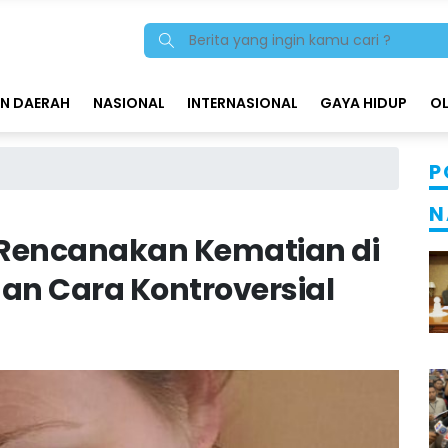
N DAERAH
NASIONAL
INTERNASIONAL
GAYA HIDUP
O
P
N
 Rencanakan Kematian di
gan Cara Kontroversial