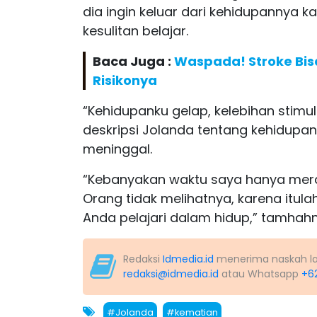
dia ingin keluar dari kehidupannya 
kesulitan belajar.
Baca Juga :
Waspada! Stroke Bis
Risikonya
“Kehidupanku gelap, kelebihan stimul
deskripsi Jolanda tentang kehidupa
meninggal.
“Kebanyakan waktu saya hanya mera
Orang tidak melihatnya, karena itul
Anda pelajari dalam hidup,” tamhahn
Redaksi
Idmedia.id
menerima naskah lapo
redaksi@idmedia.id
atau Whatsapp
+6
#Jolanda
#kematian