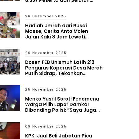
8.557 Peserta dari Seluruh
Indonesia
26 Desember 2025
Hadiah Umrah dari Rusdi
Masse, Cerita Anto Molen
Jalan Kaki 8 Jam Lewati
Bencana Aceh
26 November 2025
Dosen FEB Unismuh Latih 212
Pengurus Koperasi Desa Merah
Putih Sidrap, Tekankan
Mitigasi Risiko dan Antisipasi
Kredit Macet
25 November 2025
Menko Yusril Soroti Fenomena
Warga Pilih Lapor Damkar
Dibanding Polisi: “Saya Juga
Heran tapi Itu yang Terjadi”
09 November 2025
KPK: Jual Beli Jabatan Picu