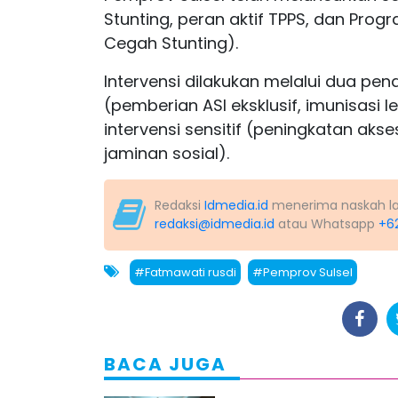
Stunting, peran aktif TPPS, dan Pr
Cegah Stunting).
Intervensi dilakukan melalui dua pen
(pemberian ASI eksklusif, imunisasi l
intervensi sensitif (peningkatan akses
jaminan sosial).
Redaksi
Idmedia.id
menerima naskah lapo
redaksi@idmedia.id
atau Whatsapp
+6
#Fatmawati rusdi
#Pemprov Sulsel
BACA JUGA