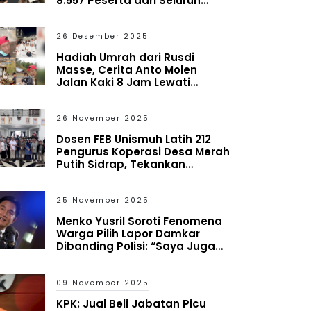
8.557 Peserta dari Seluruh
Indonesia
26 Desember 2025
Hadiah Umrah dari Rusdi
Masse, Cerita Anto Molen
Jalan Kaki 8 Jam Lewati
Bencana Aceh
26 November 2025
Dosen FEB Unismuh Latih 212
Pengurus Koperasi Desa Merah
Putih Sidrap, Tekankan
Mitigasi Risiko dan Antisipasi
Kredit Macet
25 November 2025
Menko Yusril Soroti Fenomena
Warga Pilih Lapor Damkar
Dibanding Polisi: “Saya Juga
Heran tapi Itu yang Terjadi”
09 November 2025
KPK: Jual Beli Jabatan Picu