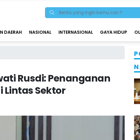
N DAERAH
NASIONAL
INTERNASIONAL
GAYA HIDUP
O
P
N
ati Rusdi: Penanganan
 Lintas Sektor