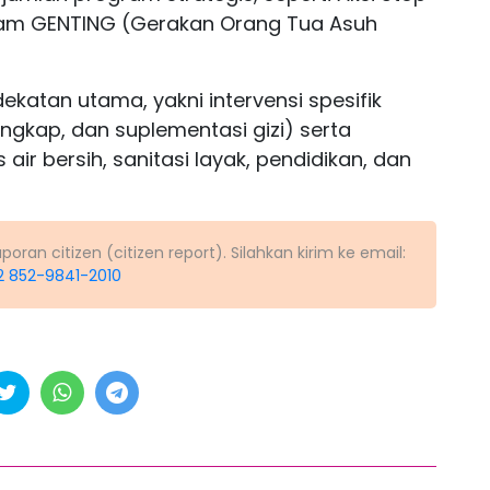
ogram GENTING (Gerakan Orang Tua Asuh
dekatan utama, yakni intervensi spesifik
engkap, dan suplementasi gizi) serta
 air bersih, sanitasi layak, pendidikan, dan
ran citizen (citizen report). Silahkan kirim ke email:
2 852-9841-2010