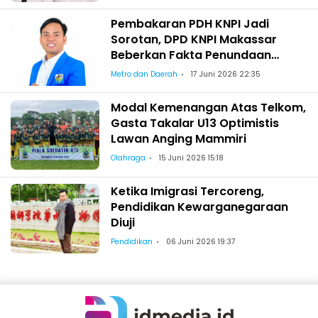
Pembakaran PDH KNPI Jadi
Sorotan, DPD KNPI Makassar
Beberkan Fakta Penundaan
Pelantikan Wajo
Metro dan Daerah
17 Juni 2026 22:35
Modal Kemenangan Atas Telkom,
Gasta Takalar U13 Optimistis
Lawan Anging Mammiri
Olahraga
15 Juni 2026 15:18
Ketika Imigrasi Tercoreng,
Pendidikan Kewarganegaraan
Diuji
Pendidikan
06 Juni 2026 19:37