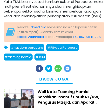
Kata TSM, bila investasi tumbuh subur di Parepare, maka
multiplier effect ekonominya akan menghidupkan
beberapa sektor usaha lainnya, memperluas lapangan
kerja, dan meningkatkan pendapatan asli daerah (PAD).
Redaksi
Idmedia.id
menerima naskah laporan citizen
(citizen report). Silahkan kirim ke email:
redaksi@idmedia.id
atau Whatsapp
+62 852-9841-2010
#nasdem parepare
#Pilkada Parepare
#tasming hamid
#TSM
BACA JUGA
Wali Kota Tasming Hamid
Serahkan Insentif untuk RT/RW,
Pengurus Masjid, dan Aparat
Keamanan