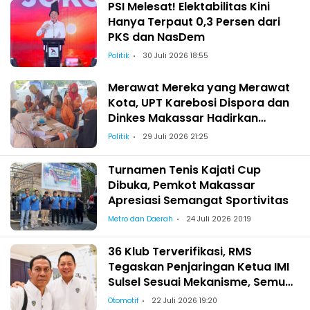
PSI Melesat! Elektabilitas Kini
Hanya Terpaut 0,3 Persen dari
PKS dan NasDem
Politik
30 Juli 2026 18:55
Merawat Mereka yang Merawat
Kota, UPT Karebosi Dispora dan
Dinkes Makassar Hadirkan
Pemeriksaan Kesehatan bagi
Politik
29 Juli 2026 21:25
Satgas Kebersihan
Turnamen Tenis Kajati Cup
Dibuka, Pemkot Makassar
Apresiasi Semangat Sportivitas
Metro dan Daerah
24 Juli 2026 20:19
36 Klub Terverifikasi, RMS
Tegaskan Penjaringan Ketua IMI
Sulsel Sesuai Mekanisme, Semua
Berhak Maju!
Otomotif
22 Juli 2026 19:20