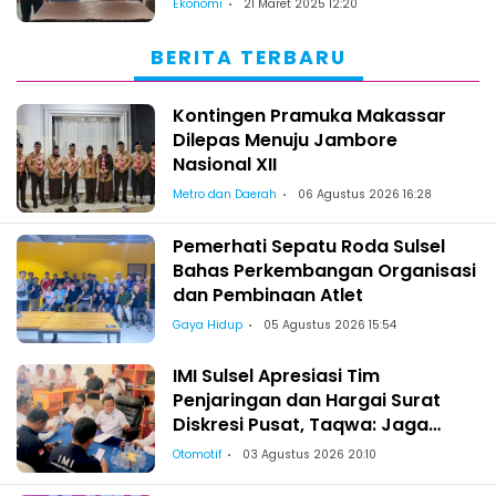
Ekonomi
21 Maret 2025 12:20
BERITA TERBARU
Kontingen Pramuka Makassar
Dilepas Menuju Jambore
Nasional XII
Metro dan Daerah
06 Agustus 2026 16:28
Pemerhati Sepatu Roda Sulsel
Bahas Perkembangan Organisasi
dan Pembinaan Atlet
Gaya Hidup
05 Agustus 2026 15:54
IMI Sulsel Apresiasi Tim
Penjaringan dan Hargai Surat
Diskresi Pusat, Taqwa: Jaga
Kekeluargaan-Kebersamaan
Otomotif
03 Agustus 2026 20:10