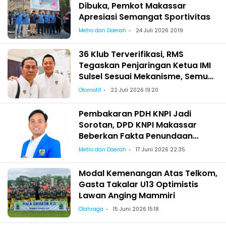
Dibuka, Pemkot Makassar
Apresiasi Semangat Sportivitas
Metro dan Daerah
24 Juli 2026 20:19
36 Klub Terverifikasi, RMS
Tegaskan Penjaringan Ketua IMI
Sulsel Sesuai Mekanisme, Semua
Berhak Maju!
Otomotif
22 Juli 2026 19:20
Pembakaran PDH KNPI Jadi
Sorotan, DPD KNPI Makassar
Beberkan Fakta Penundaan
Pelantikan Wajo
Metro dan Daerah
17 Juni 2026 22:35
Modal Kemenangan Atas Telkom,
Gasta Takalar U13 Optimistis
Lawan Anging Mammiri
Olahraga
15 Juni 2026 15:18