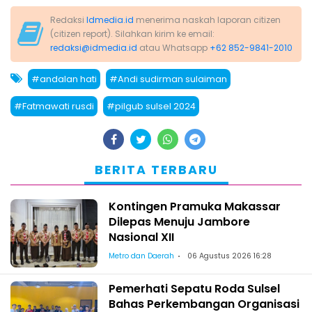
Redaksi
Idmedia.id
menerima naskah laporan citizen
(citizen report). Silahkan kirim ke email:
redaksi@idmedia.id
atau Whatsapp
+62 852-9841-2010
#andalan hati
#Andi sudirman sulaiman
#Fatmawati rusdi
#pilgub sulsel 2024
BERITA TERBARU
Kontingen Pramuka Makassar
Dilepas Menuju Jambore
Nasional XII
Metro dan Daerah
06 Agustus 2026 16:28
Pemerhati Sepatu Roda Sulsel
Bahas Perkembangan Organisasi