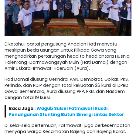
Diketahui, partai pengusung Andalan Hati menyatu
meskipun beda usungan untuk Pilkada Gowa yang
menghadirkan pertarungan head to head antara Husnia
Talenrang-Darmawangsyah Muin (Hati Damai) dengan
Amir Uskara-Irmawati Haerudin (Aura).
Hati Damai diusung Gerindra, PAN, Demokrat, Golkar, PKS,
Perindo, dan PDIP dengan total kekuatan 26 kursi di DPRD
Gowa. Sementara, Aura diusung PPP, PKB, dan Nasdem
dengan total 19 kursi.
Baca Juga :
Wagub Sulsel Fatmawati Rusdi:
Penanganan Stunting Butuh Sinergi Lintas Sektor
Di sela-sela pertemuan, Fatmawati juga berkesempatan
menyapa warga Kecamatan Bajeng dan Bajeng Barat.