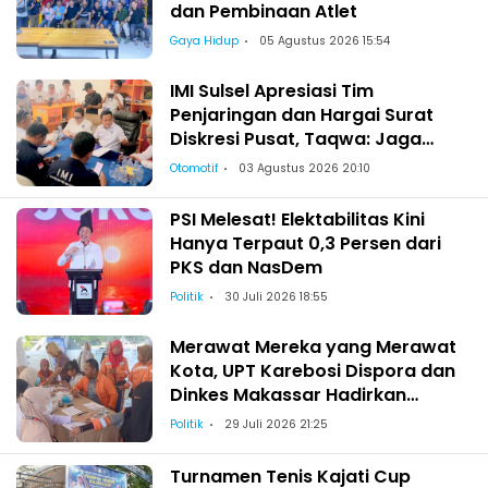
dan Pembinaan Atlet
Gaya Hidup
05 Agustus 2026 15:54
IMI Sulsel Apresiasi Tim
Penjaringan dan Hargai Surat
Diskresi Pusat, Taqwa: Jaga
Kekeluargaan-Kebersamaan
Otomotif
03 Agustus 2026 20:10
PSI Melesat! Elektabilitas Kini
Hanya Terpaut 0,3 Persen dari
PKS dan NasDem
Politik
30 Juli 2026 18:55
Merawat Mereka yang Merawat
Kota, UPT Karebosi Dispora dan
Dinkes Makassar Hadirkan
Pemeriksaan Kesehatan bagi
Politik
29 Juli 2026 21:25
Satgas Kebersihan
Turnamen Tenis Kajati Cup