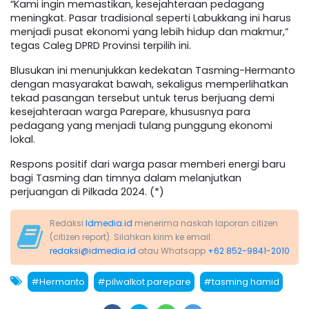
“Kami ingin memastikan, kesejahteraan pedagang
meningkat. Pasar tradisional seperti Labukkang ini harus
menjadi pusat ekonomi yang lebih hidup dan makmur,”
tegas Caleg DPRD Provinsi terpilih ini.
Blusukan ini menunjukkan kedekatan Tasming-Hermanto
dengan masyarakat bawah, sekaligus memperlihatkan
tekad pasangan tersebut untuk terus berjuang demi
kesejahteraan warga Parepare, khususnya para
pedagang yang menjadi tulang punggung ekonomi
lokal.
Respons positif dari warga pasar memberi energi baru
bagi Tasming dan timnya dalam melanjutkan
perjuangan di Pilkada 2024. (*)
Redaksi
Idmedia.id
menerima naskah laporan citizen
(citizen report). Silahkan kirim ke email:
redaksi@idmedia.id
atau Whatsapp
+62 852-9841-2010
#Hermanto
#pilwalkot parepare
#tasming hamid