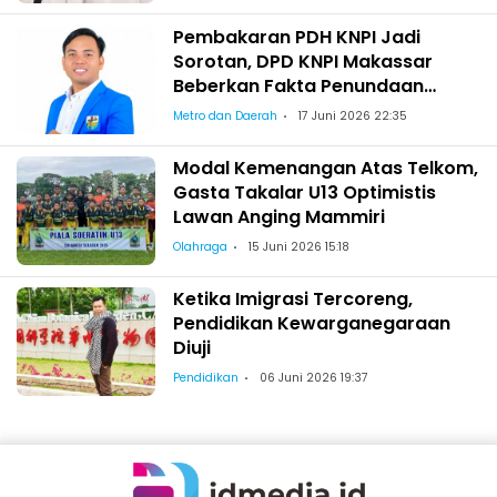
Pembakaran PDH KNPI Jadi
Sorotan, DPD KNPI Makassar
Beberkan Fakta Penundaan
Pelantikan Wajo
Metro dan Daerah
17 Juni 2026 22:35
Modal Kemenangan Atas Telkom,
Gasta Takalar U13 Optimistis
Lawan Anging Mammiri
Olahraga
15 Juni 2026 15:18
Ketika Imigrasi Tercoreng,
Pendidikan Kewarganegaraan
Diuji
Pendidikan
06 Juni 2026 19:37