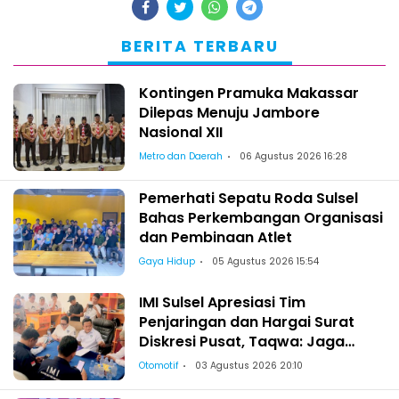
BERITA TERBARU
Kontingen Pramuka Makassar
Dilepas Menuju Jambore
Nasional XII
Metro dan Daerah
06 Agustus 2026 16:28
Pemerhati Sepatu Roda Sulsel
Bahas Perkembangan Organisasi
dan Pembinaan Atlet
Gaya Hidup
05 Agustus 2026 15:54
IMI Sulsel Apresiasi Tim
Penjaringan dan Hargai Surat
Diskresi Pusat, Taqwa: Jaga
Kekeluargaan-Kebersamaan
Otomotif
03 Agustus 2026 20:10