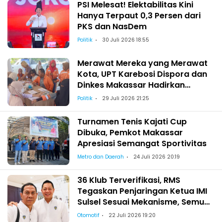
PSI Melesat! Elektabilitas Kini
Hanya Terpaut 0,3 Persen dari
PKS dan NasDem
Politik
30 Juli 2026 18:55
Merawat Mereka yang Merawat
Kota, UPT Karebosi Dispora dan
Dinkes Makassar Hadirkan
Pemeriksaan Kesehatan bagi
Politik
29 Juli 2026 21:25
Satgas Kebersihan
Turnamen Tenis Kajati Cup
Dibuka, Pemkot Makassar
Apresiasi Semangat Sportivitas
Metro dan Daerah
24 Juli 2026 20:19
36 Klub Terverifikasi, RMS
Tegaskan Penjaringan Ketua IMI
Sulsel Sesuai Mekanisme, Semua
Berhak Maju!
Otomotif
22 Juli 2026 19:20