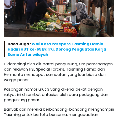
Baca Juga :
Wali Kota Parepare Tasming Hamid
Hadiri HUT ke-65 Barru, Dorong Penguatan Kerja
Sama Antar wilayah
Didampingi oleh elit partai pengusung, tim pemenangan,
dan relawan HSL Special Force’s, Tasming Hamid dan
Hermanto mendapat sambutan yang luar biasa dari
warga pasar.
Pasangan nomor urut 3 yang dikenal dekat dengan
rakyat ini disambut antusias oleh para pedagang dan
pengunjung pasar.
Banyak dari mereka berbondong-bondong menghampiri
Tasming untuk berfoto bersama, mengabadikan