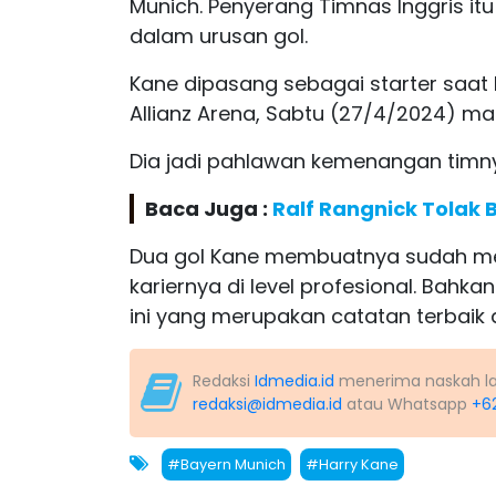
Munich. Penyerang Timnas Inggris it
dalam urusan gol.
Kane dipasang sebagai starter saat 
Allianz Arena, Sabtu (27/4/2024) ma
Dia jadi pahlawan kemenangan timn
Baca Juga :
Ralf Rangnick Tolak 
Dua gol Kane membuatnya sudah me
kariernya di level profesional. Bahk
ini yang merupakan catatan terbaik 
Redaksi
Idmedia.id
menerima naskah lapo
redaksi@idmedia.id
atau Whatsapp
+6
#Bayern Munich
#Harry Kane