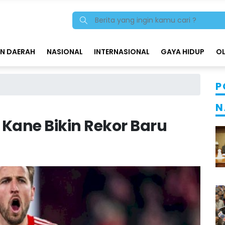
N DAERAH
NASIONAL
INTERNASIONAL
GAYA HIDUP
O
P
N
 Kane Bikin Rekor Baru