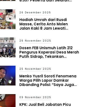
8.557 Peserta dari Seluruh
Indonesia
26 Desember 2025
Hadiah Umrah dari Rusdi
Masse, Cerita Anto Molen
Jalan Kaki 8 Jam Lewati
Bencana Aceh
26 November 2025
Dosen FEB Unismuh Latih 212
Pengurus Koperasi Desa Merah
Putih Sidrap, Tekankan
Mitigasi Risiko dan Antisipasi
Kredit Macet
25 November 2025
Menko Yusril Soroti Fenomena
Warga Pilih Lapor Damkar
Dibanding Polisi: “Saya Juga
Heran tapi Itu yang Terjadi”
09 November 2025
KPK: Jual Beli Jabatan Picu