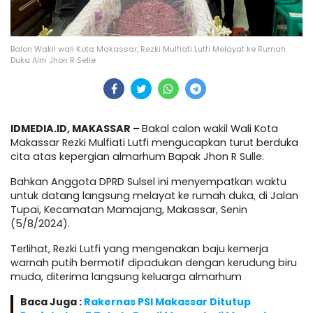
Balon Wakil wali Kota Makassar, Rezki Mulfiati Lutfi Melayat ke Rumah
Duka Alm Jhon R Selle
IDMEDIA.ID, MAKASSAR –
Bakal calon wakil Wali Kota
Makassar Rezki Mulfiati Lutfi mengucapkan turut berduka
cita atas kepergian almarhum Bapak Jhon R Sulle.
Bahkan Anggota DPRD Sulsel ini menyempatkan waktu
untuk datang langsung melayat ke rumah duka, di Jalan
Tupai, Kecamatan Mamajang, Makassar, Senin
(5/8/2024).
Terlihat, Rezki Lutfi yang mengenakan baju kemerja
warnah putih bermotif dipadukan dengan kerudung biru
muda, diterima langsung keluarga almarhum
Baca Juga :
Rakernas PSI Makassar Ditutup