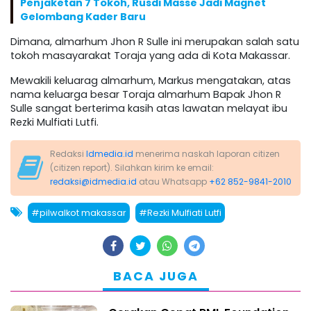
Penjaketan 7 Tokoh, Rusdi Masse Jadi Magnet
Gelombang Kader Baru
Dimana, almarhum Jhon R Sulle ini merupakan salah satu
tokoh masayarakat Toraja yang ada di Kota Makassar.
Mewakili keluarag almarhum, Markus mengatakan, atas
nama keluarga besar Toraja almarhum Bapak Jhon R
Sulle sangat berterima kasih atas lawatan melayat ibu
Rezki Mulfiati Lutfi.
Redaksi
Idmedia.id
menerima naskah laporan citizen
(citizen report). Silahkan kirim ke email:
redaksi@idmedia.id
atau Whatsapp
+62 852-9841-2010
#pilwalkot makassar
#Rezki Mulfiati Lutfi
BACA JUGA