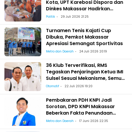
Kota, UPT Karebosi Dispora dan
Dinkes Makassar Hadirkan
Pemeriksaan Kesehatan bagi
Politik
29 Juli 2026 21:25
Satgas Kebersihan
Turnamen Tenis Kajati Cup
Dibuka, Pemkot Makassar
Apresiasi Semangat Sportivitas
Metro dan Daerah
24 Juli 2026 20:19
36 Klub Terverifikasi, RMS
Tegaskan Penjaringan Ketua IMI
Sulsel Sesuai Mekanisme, Semua
Berhak Maju!
Otomotif
22 Juli 2026 19:20
Pembakaran PDH KNPI Jadi
Sorotan, DPD KNPI Makassar
Beberkan Fakta Penundaan
Pelantikan Wajo
Metro dan Daerah
17 Juni 2026 22:35