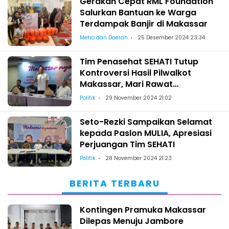
Gerakan Cepat RML Foundation
Salurkan Bantuan ke Warga
Terdampak Banjir di Makassar
Metro dan Daerah
25 Desember 2024 23:34
Tim Penasehat SEHATI Tutup
Kontroversi Hasil Pilwalkot
Makassar, Mari Rawat
Silaturahmi, Tak Ada yang Salah
Politik
29 November 2024 21:02
Seto-Rezki Sampaikan Selamat
kepada Paslon MULIA, Apresiasi
Perjuangan Tim SEHATI
Politik
28 November 2024 21:23
BERITA TERBARU
Kontingen Pramuka Makassar
Dilepas Menuju Jambore