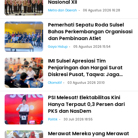
Nasional XII
Metro dan Daerah
06 Agustus 2026 16:28
Pemerhati Sepatu Roda Sulsel
Bahas Perkembangan Organisasi
dan Pembinaan Atlet
Gaya Hidup
05 Agustus 2026 15:54
IMI Sulsel Apresiasi Tim
Penjaringan dan Hargai Surat
Diskresi Pusat, Taqwa: Jaga
Kekeluargaan-Kebersamaan
Otomotif
03 Agustus 2026 20:10
PSI Melesat! Elektabilitas Kini
Hanya Terpaut 0,3 Persen dari
PKS dan NasDem
Politik
30 Juli 2026 18:55
Merawat Mereka yang Merawat