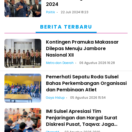
2024
Politik
22 Juli 2024 18:23
BERITA TERBARU
Kontingen Pramuka Makassar
Dilepas Menuju Jambore
Nasional XII
Metro dan Daerah
06 Agustus 2026 16:28
Pemerhati Sepatu Roda Sulsel
Bahas Perkembangan Organisasi
dan Pembinaan Atlet
Gaya Hidup
05 Agustus 2026 15:54
IMI Sulsel Apresiasi Tim
Penjaringan dan Hargai Surat
Diskresi Pusat, Taqwa: Jaga
Kekeluargaan-Kebersamaan