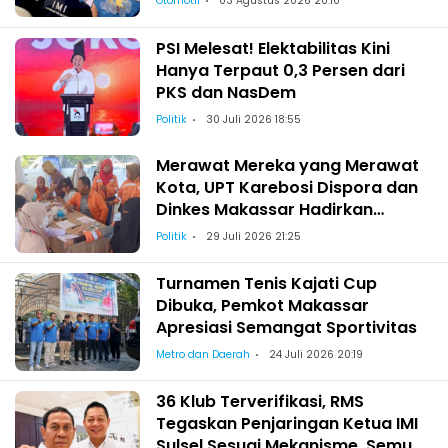
Otomotif
03 Agustus 2026 20:10
PSI Melesat! Elektabilitas Kini
Hanya Terpaut 0,3 Persen dari
PKS dan NasDem
Politik
30 Juli 2026 18:55
Merawat Mereka yang Merawat
Kota, UPT Karebosi Dispora dan
Dinkes Makassar Hadirkan
Pemeriksaan Kesehatan bagi
Politik
29 Juli 2026 21:25
Satgas Kebersihan
Turnamen Tenis Kajati Cup
Dibuka, Pemkot Makassar
Apresiasi Semangat Sportivitas
Metro dan Daerah
24 Juli 2026 20:19
36 Klub Terverifikasi, RMS
Tegaskan Penjaringan Ketua IMI
Sulsel Sesuai Mekanisme, Semua