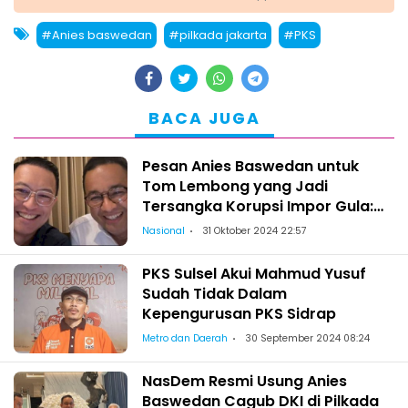
#Anies baswedan
#pilkada jakarta
#PKS
BACA JUGA
Pesan Anies Baswedan untuk
Tom Lembong yang Jadi
Tersangka Korupsi Impor Gula:
Jangan Berhenti Mencintai
Nasional
31 Oktober 2024 22:57
Indonesia!
PKS Sulsel Akui Mahmud Yusuf
Sudah Tidak Dalam
Kepengurusan PKS Sidrap
Metro dan Daerah
30 September 2024 08:24
NasDem Resmi Usung Anies
Baswedan Cagub DKI di Pilkada