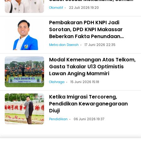
Berhak Maju!
Otomotif
22 Juli 2026 19:20
Pembakaran PDH KNPI Jadi
Sorotan, DPD KNPI Makassar
Beberkan Fakta Penundaan
Pelantikan Wajo
Metro dan Daerah
17 Juni 2026 22:35
Modal Kemenangan Atas Telkom,
Gasta Takalar U13 Optimistis
Lawan Anging Mammiri
Olahraga
15 Juni 2026 15:18
Ketika Imigrasi Tercoreng,
Pendidikan Kewarganegaraan
Diuji
Pendidikan
06 Juni 2026 19:37