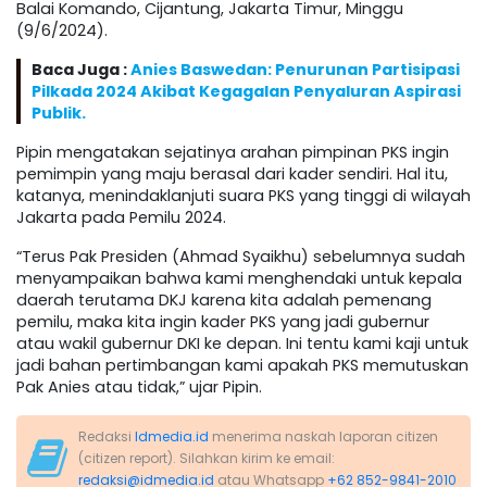
Balai Komando, Cijantung, Jakarta Timur, Minggu
(9/6/2024).
Baca Juga :
Anies Baswedan: Penurunan Partisipasi
Pilkada 2024 Akibat Kegagalan Penyaluran Aspirasi
Publik.
Pipin mengatakan sejatinya arahan pimpinan PKS ingin
pemimpin yang maju berasal dari kader sendiri. Hal itu,
katanya, menindaklanjuti suara PKS yang tinggi di wilayah
Jakarta pada Pemilu 2024.
“Terus Pak Presiden (Ahmad Syaikhu) sebelumnya sudah
menyampaikan bahwa kami menghendaki untuk kepala
daerah terutama DKJ karena kita adalah pemenang
pemilu, maka kita ingin kader PKS yang jadi gubernur
atau wakil gubernur DKI ke depan. Ini tentu kami kaji untuk
jadi bahan pertimbangan kami apakah PKS memutuskan
Pak Anies atau tidak,” ujar Pipin.
Redaksi
Idmedia.id
menerima naskah laporan citizen
(citizen report). Silahkan kirim ke email:
redaksi@idmedia.id
atau Whatsapp
+62 852-9841-2010