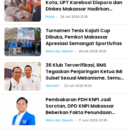
Kota, UPT Karebosi Dispora dan
Dinkes Makassar Hadirkan
Pemeriksaan Kesehatan bagi
Politik
29 Juli 2026 21:25
Satgas Kebersihan
Turnamen Tenis Kajati Cup
Dibuka, Pemkot Makassar
Apresiasi Semangat Sportivitas
Metro dan Daerah
24 Juli 2026 20:19
36 Klub Terverifikasi, RMS
Tegaskan Penjaringan Ketua IMI
Sulsel Sesuai Mekanisme, Semua
Berhak Maju!
Otomotif
22 Juli 2026 19:20
Pembakaran PDH KNPI Jadi
Sorotan, DPD KNPI Makassar
Beberkan Fakta Penundaan
Pelantikan Wajo
Metro dan Daerah
17 Juni 2026 22:35