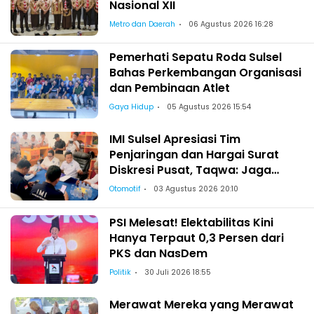
Nasional XII
Metro dan Daerah
06 Agustus 2026 16:28
Pemerhati Sepatu Roda Sulsel
Bahas Perkembangan Organisasi
dan Pembinaan Atlet
Gaya Hidup
05 Agustus 2026 15:54
IMI Sulsel Apresiasi Tim
Penjaringan dan Hargai Surat
Diskresi Pusat, Taqwa: Jaga
Kekeluargaan-Kebersamaan
Otomotif
03 Agustus 2026 20:10
PSI Melesat! Elektabilitas Kini
Hanya Terpaut 0,3 Persen dari
PKS dan NasDem
Politik
30 Juli 2026 18:55
Merawat Mereka yang Merawat