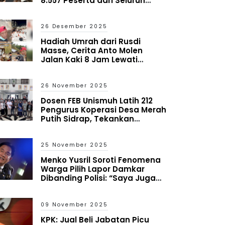
8.557 Peserta dari Seluruh
Indonesia
26 Desember 2025
Hadiah Umrah dari Rusdi
Masse, Cerita Anto Molen
Jalan Kaki 8 Jam Lewati
Bencana Aceh
26 November 2025
Dosen FEB Unismuh Latih 212
Pengurus Koperasi Desa Merah
Putih Sidrap, Tekankan
Mitigasi Risiko dan Antisipasi
Kredit Macet
25 November 2025
Menko Yusril Soroti Fenomena
Warga Pilih Lapor Damkar
Dibanding Polisi: “Saya Juga
Heran tapi Itu yang Terjadi”
09 November 2025
KPK: Jual Beli Jabatan Picu