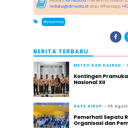
Redaksi
Idmedia.id
menerima naskah lapo
redaksi@idmedia.id
atau Whatsapp
+6
#insomnia
BERITA TERBARU
METRO DAN DAERAH
Kontingen Pramuka
Nasional XII
GAYA HIDUP
05 Agust
Pemerhati Sepatu 
Organisasi dan Pem