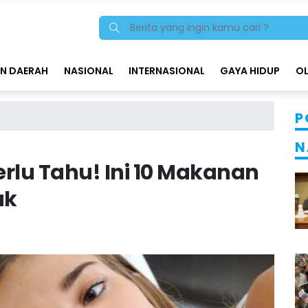
N DAERAH
NASIONAL
INTERNASIONAL
GAYA HIDUP
O
P
N
rlu Tahu! Ini 10 Makanan
uk