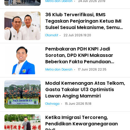
Metro dan Daerah
24 Juli 2026 20:19
36 Klub Terverifikasi, RMS
Tegaskan Penjaringan Ketua IMI
Sulsel Sesuai Mekanisme, Semua
Berhak Maju!
Otomotif
22 Juli 2026 19:20
Pembakaran PDH KNPI Jadi
Sorotan, DPD KNPI Makassar
Beberkan Fakta Penundaan
Pelantikan Wajo
Metro dan Daerah
17 Juni 2026 22:35
Modal Kemenangan Atas Telkom,
Gasta Takalar U13 Optimistis
Lawan Anging Mammiri
Olahraga
15 Juni 2026 15:18
Ketika Imigrasi Tercoreng,
Pendidikan Kewarganegaraan