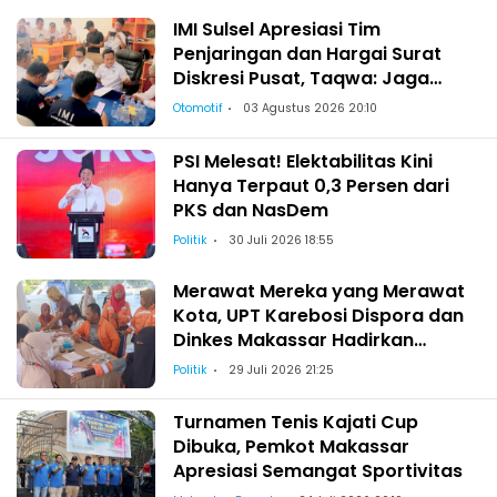
IMI Sulsel Apresiasi Tim
Penjaringan dan Hargai Surat
Diskresi Pusat, Taqwa: Jaga
Kekeluargaan-Kebersamaan
Otomotif
03 Agustus 2026 20:10
PSI Melesat! Elektabilitas Kini
Hanya Terpaut 0,3 Persen dari
PKS dan NasDem
Politik
30 Juli 2026 18:55
Merawat Mereka yang Merawat
Kota, UPT Karebosi Dispora dan
Dinkes Makassar Hadirkan
Pemeriksaan Kesehatan bagi
Politik
29 Juli 2026 21:25
Satgas Kebersihan
Turnamen Tenis Kajati Cup
Dibuka, Pemkot Makassar
Apresiasi Semangat Sportivitas