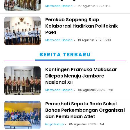
Eliminasi TBC
Metro dan Daerah
27 Agustus 2025 11:14
Pemkab Soppeng Siap
Kolaborasi Hadirkan Politeknik
PGRI
Metro dan Daerah
19 Agustus 2025 12:13
BERITA TERBARU
Kontingen Pramuka Makassar
Dilepas Menuju Jambore
Nasional XII
Metro dan Daerah
06 Agustus 2026 16:28
Pemerhati Sepatu Roda Sulsel
Bahas Perkembangan Organisasi
dan Pembinaan Atlet
Gaya Hidup
05 Agustus 2026 15:54