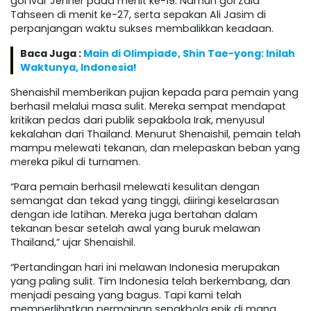
gol Ivar Jenner pada menit ke-19. Namun gol Zaid
Tahseen di menit ke-27, serta sepakan Ali Jasim di
perpanjangan waktu sukses membalikkan keadaan.
Baca Juga :
Main di Olimpiade, Shin Tae-yong: Inilah
Waktunya, Indonesia!
Shenaishil memberikan pujian kepada para pemain yang
berhasil melalui masa sulit. Mereka sempat mendapat
kritikan pedas dari publik sepakbola Irak, menyusul
kekalahan dari Thailand. Menurut Shenaishil, pemain telah
mampu melewati tekanan, dan melepaskan beban yang
mereka pikul di turnamen.
“Para pemain berhasil melewati kesulitan dengan
semangat dan tekad yang tinggi, diiringi keselarasan
dengan ide latihan. Mereka juga bertahan dalam
tekanan besar setelah awal yang buruk melawan
Thailand,” ujar Shenaishil.
“Pertandingan hari ini melawan Indonesia merupakan
yang paling sulit. Tim Indonesia telah berkembang, dan
menjadi pesaing yang bagus. Tapi kami telah
memperlihatkan permainan sepakbola epik di mana