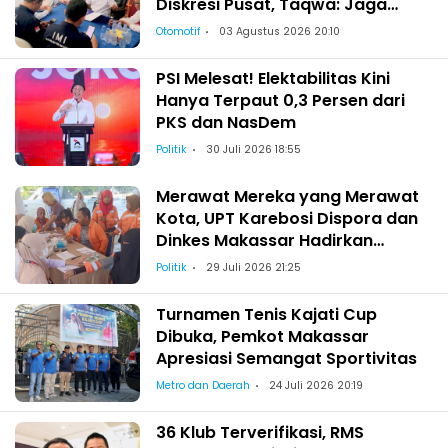
Diskresi Pusat, Taqwa: Jaga
Kekeluargaan-Kebersamaan
Otomotif
03 Agustus 2026 20:10
PSI Melesat! Elektabilitas Kini
Hanya Terpaut 0,3 Persen dari
PKS dan NasDem
Politik
30 Juli 2026 18:55
Merawat Mereka yang Merawat
Kota, UPT Karebosi Dispora dan
Dinkes Makassar Hadirkan
Pemeriksaan Kesehatan bagi
Politik
29 Juli 2026 21:25
Satgas Kebersihan
Turnamen Tenis Kajati Cup
Dibuka, Pemkot Makassar
Apresiasi Semangat Sportivitas
Metro dan Daerah
24 Juli 2026 20:19
36 Klub Terverifikasi, RMS