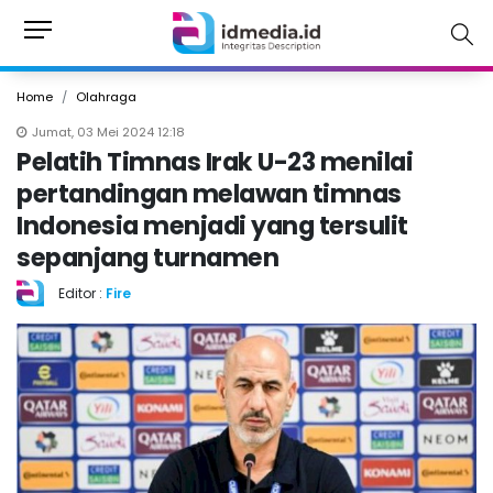
Home
Olahraga
Jumat, 03 Mei 2024 12:18
Pelatih Timnas Irak U-23 menilai
pertandingan melawan timnas
Indonesia menjadi yang tersulit
sepanjang turnamen
Editor :
Fire