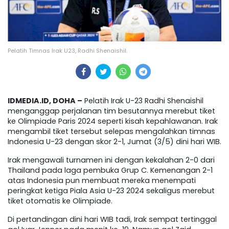
Pelatih Timnas Irak U23, Radhi Shenaishil.
IDMEDIA.ID, DOHA –
Pelatih Irak U-23 Radhi Shenaishil
menganggap perjalanan tim besutannya merebut tiket
ke Olimpiade Paris 2024 seperti kisah kepahlawanan. Irak
mengambil tiket tersebut selepas mengalahkan timnas
Indonesia U-23 dengan skor 2-1, Jumat (3/5) dini hari WIB.
Irak mengawali turnamen ini dengan kekalahan 2-0 dari
Thailand pada laga pembuka Grup C. Kemenangan 2-1
atas Indonesia pun membuat mereka menempati
peringkat ketiga Piala Asia U-23 2024 sekaligus merebut
tiket otomatis ke Olimpiade.
Di pertandingan dini hari WIB tadi, Irak sempat tertinggal