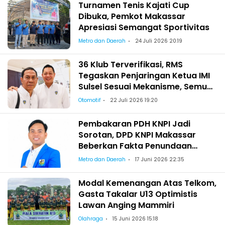
Turnamen Tenis Kajati Cup
Dibuka, Pemkot Makassar
Apresiasi Semangat Sportivitas
Metro dan Daerah
24 Juli 2026 20:19
36 Klub Terverifikasi, RMS
Tegaskan Penjaringan Ketua IMI
Sulsel Sesuai Mekanisme, Semua
Berhak Maju!
Otomotif
22 Juli 2026 19:20
Pembakaran PDH KNPI Jadi
Sorotan, DPD KNPI Makassar
Beberkan Fakta Penundaan
Pelantikan Wajo
Metro dan Daerah
17 Juni 2026 22:35
Modal Kemenangan Atas Telkom,
Gasta Takalar U13 Optimistis
Lawan Anging Mammiri
Olahraga
15 Juni 2026 15:18