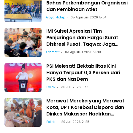
Bahas Perkembangan Organisasi
dan Pembinaan Atlet
Gaya Hidup
05 Agustus 2026 15:54
IMI Sulsel Apresiasi Tim
Penjaringan dan Hargai Surat
Diskresi Pusat, Taqwa: Jaga
Kekeluargaan-Kebersamaan
Otomotif
03 Agustus 2026 20:10
PSI Melesat! Elektabilitas Kini
Hanya Terpaut 0,3 Persen dari
PKS dan NasDem
Politik
30 Juli 2026 18:55
Merawat Mereka yang Merawat
Kota, UPT Karebosi Dispora dan
Dinkes Makassar Hadirkan
Pemeriksaan Kesehatan bagi
Politik
29 Juli 2026 21:25
Satgas Kebersihan