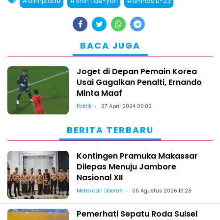
#olimpiade
#Shin Tae-yon
#timnas u-23
BACA JUGA
Joget di Depan Pemain Korea
Usai Gagalkan Penalti, Ernando
Minta Maaf
Politik
27 April 2024 00:02
BERITA TERBARU
Kontingen Pramuka Makassar
Dilepas Menuju Jambore
Nasional XII
Metro dan Daerah
06 Agustus 2026 16:28
Pemerhati Sepatu Roda Sulsel