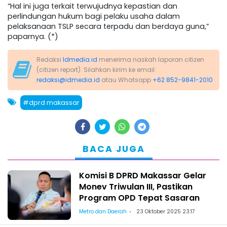
“Hal ini juga terkait terwujudnya kepastian dan
perlindungan hukum bagi pelaku usaha dalam
pelaksanaan TSLP secara terpadu dan berdaya guna,”
paparnya. (*)
Redaksi
Idmedia.id
menerima naskah laporan citizen
(citizen report). Silahkan kirim ke email:
redaksi@idmedia.id
atau Whatsapp
+62 852-9841-2010
#dprd makassar
BACA JUGA
Komisi B DPRD Makassar Gelar
Monev Triwulan III, Pastikan
Program OPD Tepat Sasaran
Metro dan Daerah
23 Oktober 2025 23:17