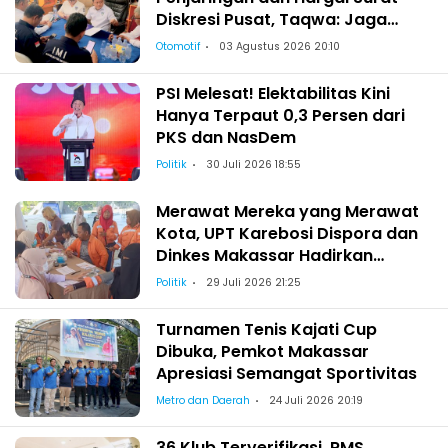
Diskresi Pusat, Taqwa: Jaga
Kekeluargaan-Kebersamaan
Otomotif
03 Agustus 2026 20:10
PSI Melesat! Elektabilitas Kini
Hanya Terpaut 0,3 Persen dari
PKS dan NasDem
Politik
30 Juli 2026 18:55
Merawat Mereka yang Merawat
Kota, UPT Karebosi Dispora dan
Dinkes Makassar Hadirkan
Pemeriksaan Kesehatan bagi
Politik
29 Juli 2026 21:25
Satgas Kebersihan
Turnamen Tenis Kajati Cup
Dibuka, Pemkot Makassar
Apresiasi Semangat Sportivitas
Metro dan Daerah
24 Juli 2026 20:19
36 Klub Terverifikasi, RMS