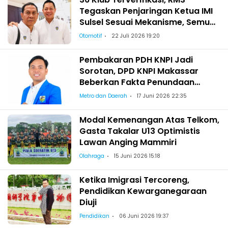
Tegaskan Penjaringan Ketua IMI
Sulsel Sesuai Mekanisme, Semua
Berhak Maju!
Otomotif
22 Juli 2026 19:20
Pembakaran PDH KNPI Jadi
Sorotan, DPD KNPI Makassar
Beberkan Fakta Penundaan
Pelantikan Wajo
Metro dan Daerah
17 Juni 2026 22:35
Modal Kemenangan Atas Telkom,
Gasta Takalar U13 Optimistis
Lawan Anging Mammiri
Olahraga
15 Juni 2026 15:18
Ketika Imigrasi Tercoreng,
Pendidikan Kewarganegaraan
Diuji
Pendidikan
06 Juni 2026 19:37