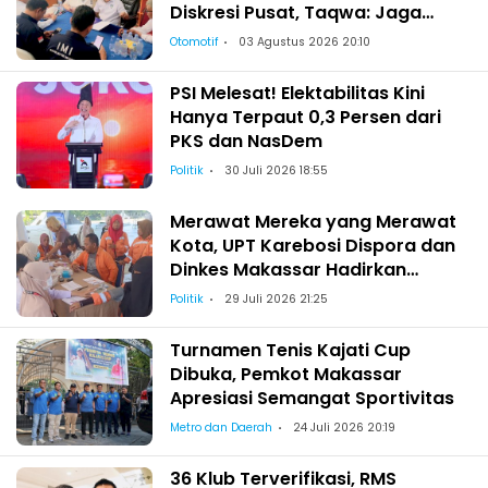
Diskresi Pusat, Taqwa: Jaga
Kekeluargaan-Kebersamaan
Otomotif
03 Agustus 2026 20:10
PSI Melesat! Elektabilitas Kini
Hanya Terpaut 0,3 Persen dari
PKS dan NasDem
Politik
30 Juli 2026 18:55
Merawat Mereka yang Merawat
Kota, UPT Karebosi Dispora dan
Dinkes Makassar Hadirkan
Pemeriksaan Kesehatan bagi
Politik
29 Juli 2026 21:25
Satgas Kebersihan
Turnamen Tenis Kajati Cup
Dibuka, Pemkot Makassar
Apresiasi Semangat Sportivitas
Metro dan Daerah
24 Juli 2026 20:19
36 Klub Terverifikasi, RMS