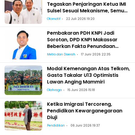
Tegaskan Penjaringan Ketua IMI
Sulsel Sesuai Mekanisme, Semua
Berhak Maju!
Otomotif
22 Juli 2026 19:20
Pembakaran PDH KNPI Jadi
Sorotan, DPD KNPI Makassar
Beberkan Fakta Penundaan
Pelantikan Wajo
Metro dan Daerah
17 Juni 2026 22:35
Modal Kemenangan Atas Telkom,
Gasta Takalar U13 Optimistis
Lawan Anging Mammiri
Olahraga
15 Juni 2026 15:18
Ketika Imigrasi Tercoreng,
Pendidikan Kewarganegaraan
Diuji
Pendidikan
06 Juni 2026 19:37