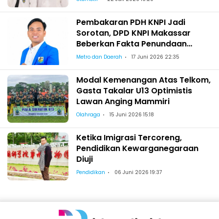
Pembakaran PDH KNPI Jadi
Sorotan, DPD KNPI Makassar
Beberkan Fakta Penundaan
Pelantikan Wajo
Metro dan Daerah
17 Juni 2026 22:35
Modal Kemenangan Atas Telkom,
Gasta Takalar U13 Optimistis
Lawan Anging Mammiri
Olahraga
15 Juni 2026 15:18
Ketika Imigrasi Tercoreng,
Pendidikan Kewarganegaraan
Diuji
Pendidikan
06 Juni 2026 19:37