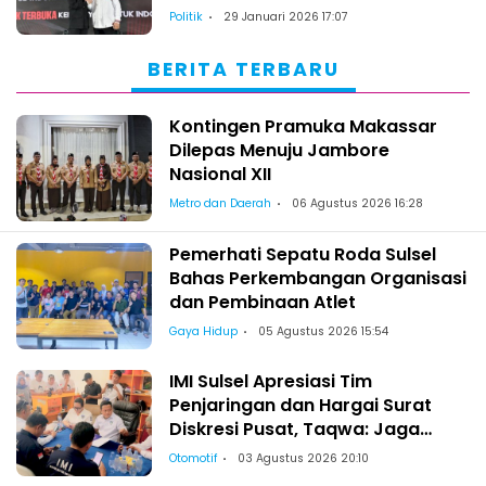
Antusias
Politik
29 Januari 2026 17:07
BERITA TERBARU
Kontingen Pramuka Makassar
Dilepas Menuju Jambore
Nasional XII
Metro dan Daerah
06 Agustus 2026 16:28
Pemerhati Sepatu Roda Sulsel
Bahas Perkembangan Organisasi
dan Pembinaan Atlet
Gaya Hidup
05 Agustus 2026 15:54
IMI Sulsel Apresiasi Tim
Penjaringan dan Hargai Surat
Diskresi Pusat, Taqwa: Jaga
Kekeluargaan-Kebersamaan
Otomotif
03 Agustus 2026 20:10