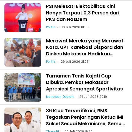
PSI Melesat! Elektabilitas Kini
Hanya Terpaut 0,3 Persen dari
PKS dan NasDem
Politik
30 Juli 2026 18:55
Merawat Mereka yang Merawat
Kota, UPT Karebosi Dispora dan
Dinkes Makassar Hadirkan
Pemeriksaan Kesehatan bagi
Politik
29 Juli 2026 21:25
Satgas Kebersihan
Turnamen Tenis Kajati Cup
Dibuka, Pemkot Makassar
Apresiasi Semangat Sportivitas
Metro dan Daerah
24 Juli 2026 20:19
36 Klub Terverifikasi, RMS
Tegaskan Penjaringan Ketua IMI
Sulsel Sesuai Mekanisme, Semua
Berhak Maju!
Otomotif
22 Juli 2026 19:20