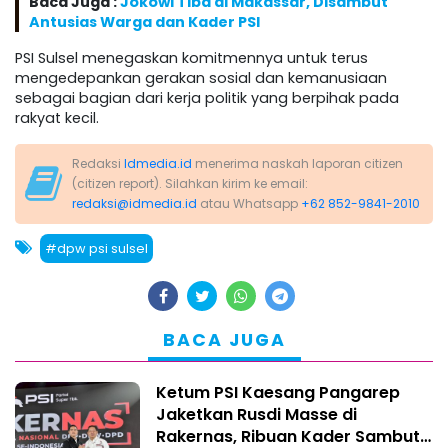
Baca Juga :
Jokowi Tiba di Makassar, Disambut
Antusias Warga dan Kader PSI
PSI Sulsel menegaskan komitmennya untuk terus
mengedepankan gerakan sosial dan kemanusiaan
sebagai bagian dari kerja politik yang berpihak pada
rakyat kecil.
Redaksi
Idmedia.id
menerima naskah laporan citizen
(citizen report). Silahkan kirim ke email:
redaksi@idmedia.id
atau Whatsapp
+62 852-9841-2010
#dpw psi sulsel
BACA JUGA
Ketum PSI Kaesang Pangarep
Jaketkan Rusdi Masse di
Rakernas, Ribuan Kader Sambut