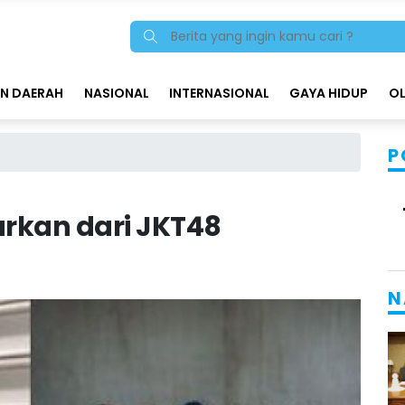
N DAERAH
NASIONAL
INTERNASIONAL
GAYA HIDUP
O
P
arkan dari JKT48
N