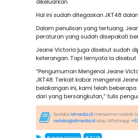
dikeluarkan.
Hal ini sudah ditegaskan JKT48 dala
Dalam penulisan yang tertuang, Jea
peraturan yang sudah disepakati b
Jeane Victoria juga disebut sudah dip
keterangan. Tapi ternyata ia disebut 
“Pengumuman Mengenai Jeane Victor
JKT48. Terkait kabar mengenai Jeane
belakangan ini, kami telah beberap
dari yang bersangkutan,” tulis peng
Redaksi
Idmedia.id
menerima naskah lapo
redaksi@idmedia.id
atau Whatsapp
+6
#Jeane Victoria
#JKT48