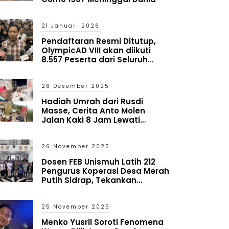
21 Januari 2026
Pendaftaran Resmi Ditutup,
OlympicAD VIII akan diikuti
8.557 Peserta dari Seluruh
Indonesia
26 Desember 2025
Hadiah Umrah dari Rusdi
Masse, Cerita Anto Molen
Jalan Kaki 8 Jam Lewati
Bencana Aceh
26 November 2025
Dosen FEB Unismuh Latih 212
Pengurus Koperasi Desa Merah
Putih Sidrap, Tekankan
Mitigasi Risiko dan Antisipasi
Kredit Macet
25 November 2025
Menko Yusril Soroti Fenomena