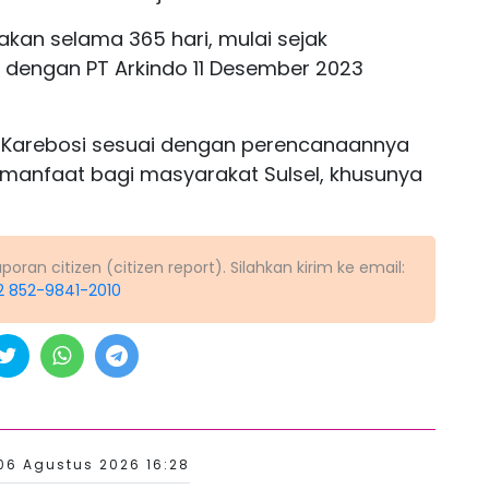
jakan selama 365 hari, mulai sejak
 dengan PT Arkindo 11 Desember 2023
an Karebosi sesuai dengan perencanaannya
manfaat bagi masyarakat Sulsel, khusunya
ran citizen (citizen report). Silahkan kirim ke email:
2 852-9841-2010
06 Agustus 2026 16:28