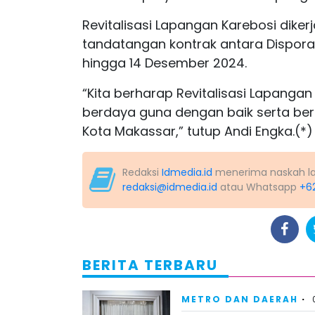
Revitalisasi Lapangan Karebosi diker
tandatangan kontrak antara Dispora
hingga 14 Desember 2024.
“Kita berharap Revitalisasi Lapang
berdaya guna dengan baik serta ber
Kota Makassar,” tutup Andi Engka.(*)
Redaksi
Idmedia.id
menerima naskah lapo
redaksi@idmedia.id
atau Whatsapp
+6
BERITA TERBARU
METRO DAN DAERAH