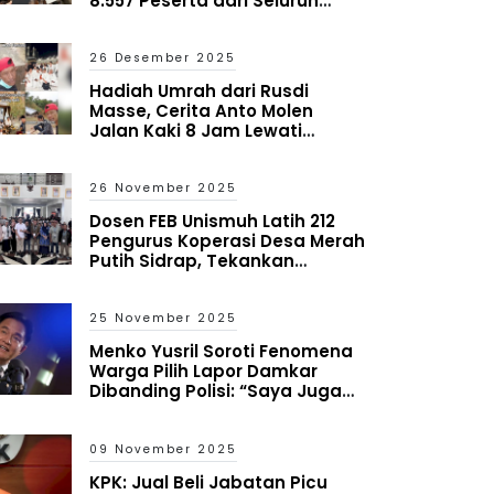
8.557 Peserta dari Seluruh
Indonesia
26 Desember 2025
Hadiah Umrah dari Rusdi
Masse, Cerita Anto Molen
Jalan Kaki 8 Jam Lewati
Bencana Aceh
26 November 2025
Dosen FEB Unismuh Latih 212
Pengurus Koperasi Desa Merah
Putih Sidrap, Tekankan
Mitigasi Risiko dan Antisipasi
Kredit Macet
25 November 2025
Menko Yusril Soroti Fenomena
Warga Pilih Lapor Damkar
Dibanding Polisi: “Saya Juga
Heran tapi Itu yang Terjadi”
09 November 2025
KPK: Jual Beli Jabatan Picu