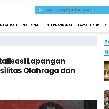
N DAERAH
NASIONAL
INTERNASIONAL
GAYA HIDUP
O
P
N
talisasi Lapangan
silitas Olahraga dan