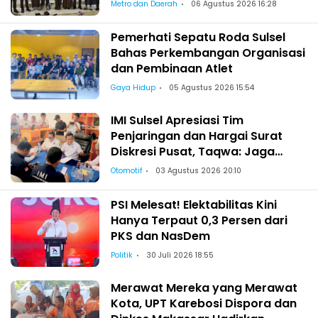
Metro dan Daerah
06 Agustus 2026 16:28
Pemerhati Sepatu Roda Sulsel
Bahas Perkembangan Organisasi
dan Pembinaan Atlet
Gaya Hidup
05 Agustus 2026 15:54
IMI Sulsel Apresiasi Tim
Penjaringan dan Hargai Surat
Diskresi Pusat, Taqwa: Jaga
Kekeluargaan-Kebersamaan
Otomotif
03 Agustus 2026 20:10
PSI Melesat! Elektabilitas Kini
Hanya Terpaut 0,3 Persen dari
PKS dan NasDem
Politik
30 Juli 2026 18:55
Merawat Mereka yang Merawat
Kota, UPT Karebosi Dispora dan