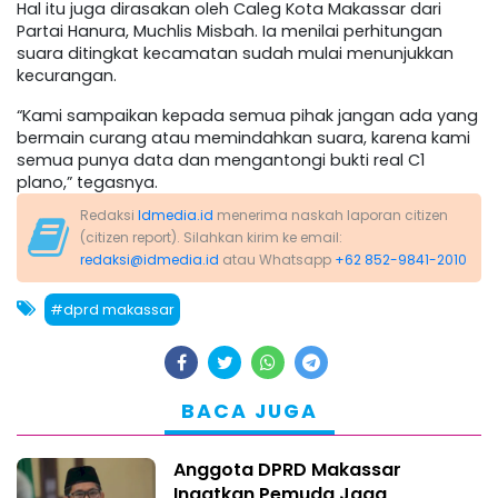
Hal itu juga dirasakan oleh Caleg Kota Makassar dari
Partai Hanura, Muchlis Misbah. Ia menilai perhitungan
suara ditingkat kecamatan sudah mulai menunjukkan
kecurangan.
“Kami sampaikan kepada semua pihak jangan ada yang
bermain curang atau memindahkan suara, karena kami
semua punya data dan mengantongi bukti real C1
plano,” tegasnya.
Redaksi
Idmedia.id
menerima naskah laporan citizen
(citizen report). Silahkan kirim ke email:
redaksi@idmedia.id
atau Whatsapp
+62 852-9841-2010
#dprd makassar
BACA JUGA
Anggota DPRD Makassar
Ingatkan Pemuda Jaga