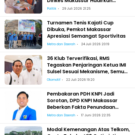
Dinkes Makassar Hadirkan
Pemeriksaan Kesehatan bagi
Politik
29 Juli 2026 21:25
Satgas Kebersihan
Turnamen Tenis Kajati Cup
Dibuka, Pemkot Makassar
Apresiasi Semangat Sportivitas
Metro dan Daerah
24 Juli 2026 20:19
36 Klub Terverifikasi, RMS
Tegaskan Penjaringan Ketua IMI
Sulsel Sesuai Mekanisme, Semua
Berhak Maju!
Otomotif
22 Juli 2026 19:20
Pembakaran PDH KNPI Jadi
Sorotan, DPD KNPI Makassar
Beberkan Fakta Penundaan
Pelantikan Wajo
Metro dan Daerah
17 Juni 2026 22:35
Modal Kemenangan Atas Telkom,