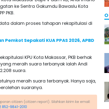
ugatan ke Sentra Gakumdu Bawaslu Kota
PP PKB.
O
data dalam proses tahapan rekapitulasi di
n Pemkot Sepakati KUA PPAS 2026, APBD
 rekapitulasi KPU Kota Makassar, PKB berhak
n yang meraih suara terbanyak ialah Andi
.208 suara.
etulnya meraih suara terbanyak. Hanya saja,
 perolehan suaranya.
ran citizen (citizen report). Silahkan kirim ke email:
2 852-9841-2010