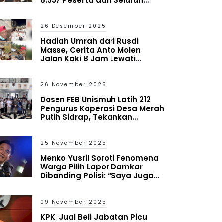
8.557 Peserta dari Seluruh
Indonesia
26 Desember 2025
Hadiah Umrah dari Rusdi
Masse, Cerita Anto Molen
Jalan Kaki 8 Jam Lewati
Bencana Aceh
26 November 2025
Dosen FEB Unismuh Latih 212
Pengurus Koperasi Desa Merah
Putih Sidrap, Tekankan
Mitigasi Risiko dan Antisipasi
Kredit Macet
25 November 2025
Menko Yusril Soroti Fenomena
Warga Pilih Lapor Damkar
Dibanding Polisi: “Saya Juga
Heran tapi Itu yang Terjadi”
09 November 2025
KPK: Jual Beli Jabatan Picu