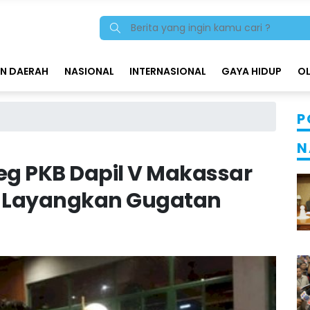
N DAERAH
NASIONAL
INTERNASIONAL
GAYA HIDUP
O
P
N
leg PKB Dapil V Makassar
al Layangkan Gugatan