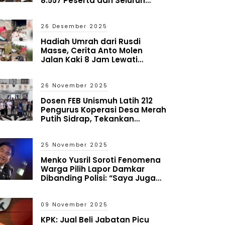
8.557 Peserta dari Seluruh
Indonesia
26 Desember 2025
Hadiah Umrah dari Rusdi
Masse, Cerita Anto Molen
Jalan Kaki 8 Jam Lewati
Bencana Aceh
26 November 2025
Dosen FEB Unismuh Latih 212
Pengurus Koperasi Desa Merah
Putih Sidrap, Tekankan
Mitigasi Risiko dan Antisipasi
Kredit Macet
25 November 2025
Menko Yusril Soroti Fenomena
Warga Pilih Lapor Damkar
Dibanding Polisi: “Saya Juga
Heran tapi Itu yang Terjadi”
09 November 2025
KPK: Jual Beli Jabatan Picu