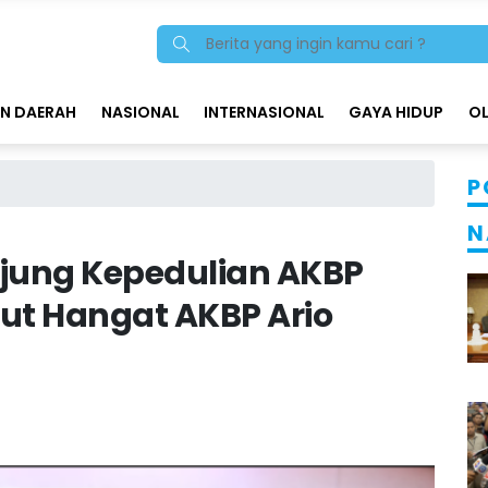
N DAERAH
NASIONAL
INTERNASIONAL
GAYA HIDUP
O
P
N
njung Kepedulian AKBP
ut Hangat AKBP Ario