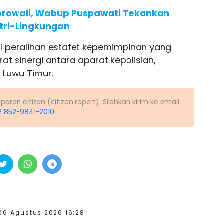
orowali, Wabup Puspawati Tekankan
tri-Lingkungan
ol peralihan estafet kepemimpinan yang
 sinergi antara aparat kepolisian,
 Luwu Timur.
ran citizen (citizen report). Silahkan kirim ke email:
2 852-9841-2010
06 Agustus 2026 16:28