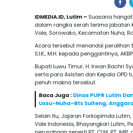
IDMEDIA.ID, Lutim –
Suasana hangat 
dalam rangka serah terima jabatan K
Vale, Sorowako, Kecamatan Nuha, R
Acara tersebut menandai peralihan t
S.I.K., M.H. kepada penggantinya, AKBP.
Bupati Luwu Timur, H. Irwan Bachri S
serta para Asisten dan Kepala OPD t
penuh makna tersebut.
Baca Juga :
Dinas PUPR Lutim Dam
Ussu–Nuha–Bts Sulteng, Anggara
Selain itu, Jajaran Forkopimda Lutim,
Vale Indonesia, Bhayangkari Lutim, P
perusahaan seperti PT. CLM, PT. IHIP,