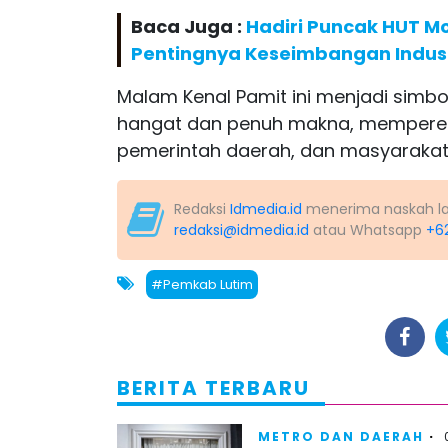
Baca Juga :
Hadiri Puncak HUT M
Pentingnya Keseimbangan Indus
Malam Kenal Pamit ini menjadi simb
hangat dan penuh makna, mempererat
pemerintah daerah, dan masyarakat
Redaksi
Idmedia.id
menerima naskah lapo
redaksi@idmedia.id
atau Whatsapp
+6
#Pemkab Lutim
BERITA TERBARU
METRO DAN DAERAH