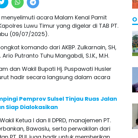
menyelimuti acara Malam Kenal Pamit
O
apolres Luwu Timur yang digelar di TAB PT.
abu (09/07/2025).
ongkat komando dari AKBP. Zulkarnain, SH,
 Ario Putranto Tuhu Mangabdi, S.I.K., M.H.
yam dan Wakil Bupati Hj. Puspawati Husler
urut hadir secara langsung dalam acara
pingi Pemprov Sulsel Tinjau Ruas Jalan
n Siap Dialokasikan
 Wakil Ketua I dan II DPRD, manajemen PT.
erbankan, Bawaslu, serta perwakilan dari
 dan PT. PUL juga hadir untuk memberikan