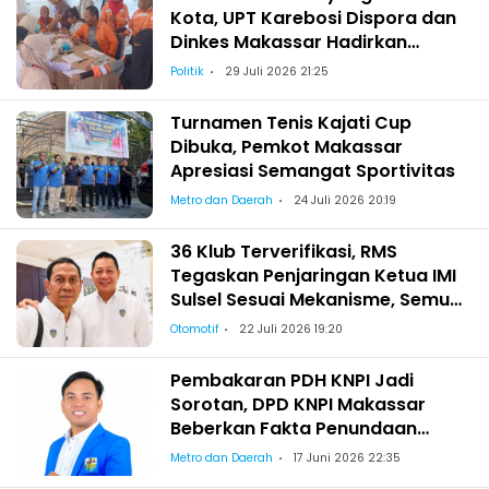
Kota, UPT Karebosi Dispora dan
Dinkes Makassar Hadirkan
Pemeriksaan Kesehatan bagi
Politik
29 Juli 2026 21:25
Satgas Kebersihan
Turnamen Tenis Kajati Cup
Dibuka, Pemkot Makassar
Apresiasi Semangat Sportivitas
Metro dan Daerah
24 Juli 2026 20:19
36 Klub Terverifikasi, RMS
Tegaskan Penjaringan Ketua IMI
Sulsel Sesuai Mekanisme, Semua
Berhak Maju!
Otomotif
22 Juli 2026 19:20
Pembakaran PDH KNPI Jadi
Sorotan, DPD KNPI Makassar
Beberkan Fakta Penundaan
Pelantikan Wajo
Metro dan Daerah
17 Juni 2026 22:35