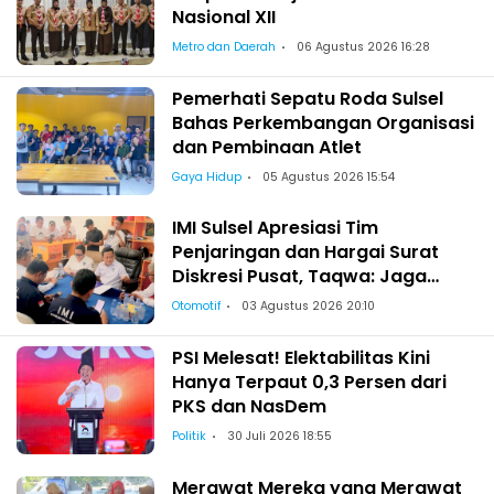
Nasional XII
Metro dan Daerah
06 Agustus 2026 16:28
Pemerhati Sepatu Roda Sulsel
Bahas Perkembangan Organisasi
dan Pembinaan Atlet
Gaya Hidup
05 Agustus 2026 15:54
IMI Sulsel Apresiasi Tim
Penjaringan dan Hargai Surat
Diskresi Pusat, Taqwa: Jaga
Kekeluargaan-Kebersamaan
Otomotif
03 Agustus 2026 20:10
PSI Melesat! Elektabilitas Kini
Hanya Terpaut 0,3 Persen dari
PKS dan NasDem
Politik
30 Juli 2026 18:55
Merawat Mereka yang Merawat