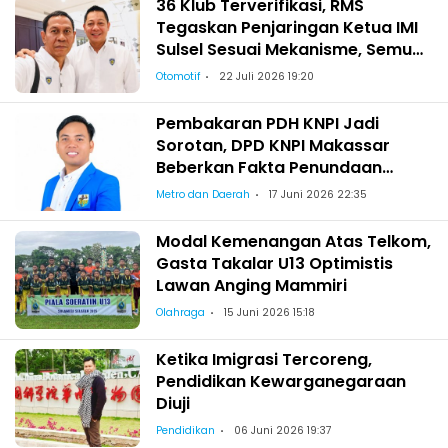
36 Klub Terverifikasi, RMS
Tegaskan Penjaringan Ketua IMI
Sulsel Sesuai Mekanisme, Semua
Berhak Maju!
Otomotif
22 Juli 2026 19:20
Pembakaran PDH KNPI Jadi
Sorotan, DPD KNPI Makassar
Beberkan Fakta Penundaan
Pelantikan Wajo
Metro dan Daerah
17 Juni 2026 22:35
Modal Kemenangan Atas Telkom,
Gasta Takalar U13 Optimistis
Lawan Anging Mammiri
Olahraga
15 Juni 2026 15:18
Ketika Imigrasi Tercoreng,
Pendidikan Kewarganegaraan
Diuji
Pendidikan
06 Juni 2026 19:37