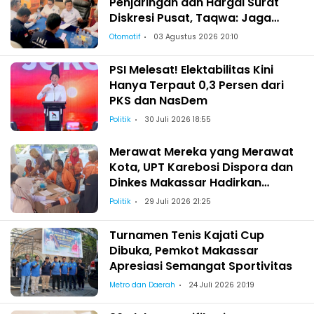
Penjaringan dan Hargai Surat
Diskresi Pusat, Taqwa: Jaga
Kekeluargaan-Kebersamaan
Otomotif
03 Agustus 2026 20:10
PSI Melesat! Elektabilitas Kini
Hanya Terpaut 0,3 Persen dari
PKS dan NasDem
Politik
30 Juli 2026 18:55
Merawat Mereka yang Merawat
Kota, UPT Karebosi Dispora dan
Dinkes Makassar Hadirkan
Pemeriksaan Kesehatan bagi
Politik
29 Juli 2026 21:25
Satgas Kebersihan
Turnamen Tenis Kajati Cup
Dibuka, Pemkot Makassar
Apresiasi Semangat Sportivitas
Metro dan Daerah
24 Juli 2026 20:19