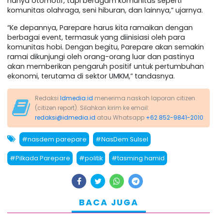
hanya otomotif, tapi beragam komunitas seperti
komunitas olahraga, seni hiburan, dan lainnya,” ujarnya.
“Ke depannya, Parepare harus kita ramaikan dengan
berbagai event, termasuk yang diinisiasi oleh para
komunitas hobi. Dengan begitu, Parepare akan semakin
ramai dikunjungi oleh orang-orang luar dan pastinya
akan memberikan pengaruh positif untuk pertumbuhan
ekonomi, terutama di sektor UMKM,” tandasnya.
Redaksi
Idmedia.id
menerima naskah laporan citizen
(citizen report). Silahkan kirim ke email:
redaksi@idmedia.id
atau Whatsapp
+62 852-9841-2010
#nasdem parepare
#NasDem Sulsel
#Pilkada Parepare
#politik
#tasming hamid
BACA JUGA