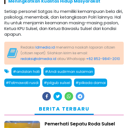
Meningkatkan Kualitas Hidup Masyarakat
Setiap personel Satgas itu memiliki kemampuan bela diri,
psikologi, menembak, dan ketangkasan Polri lainnya. Hal
itu untuk menjamin keamanan masing-masing paslon,
Ketua KPU Sulsel, dan Ketua Bawaslu Sulsel dari kondisi
apapun.
Redaksi
Idmedia.id
menerima naskah laporan citizen
(citizen report). Silahkan kirim ke email:
redaksi@idmedia.id
atau Whatsapp
+62 852-9841-2010
#andalan hati
#Andi sudirman sulaiman
#Fatmawati rusdi
#pilgub sulsel
#pilkada damai
BERITA TERBARU
Pemerhati Sepatu Roda Sulsel