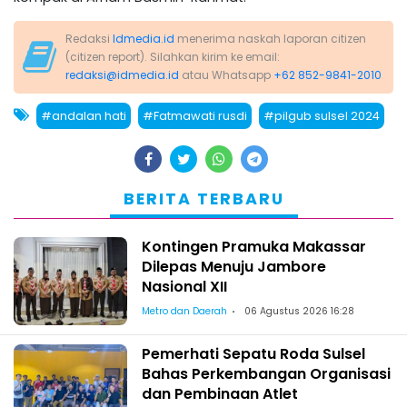
Redaksi
Idmedia.id
menerima naskah laporan citizen
(citizen report). Silahkan kirim ke email:
redaksi@idmedia.id
atau Whatsapp
+62 852-9841-2010
#andalan hati
#Fatmawati rusdi
#pilgub sulsel 2024
BERITA TERBARU
Kontingen Pramuka Makassar
Dilepas Menuju Jambore
Nasional XII
Metro dan Daerah
06 Agustus 2026 16:28
Pemerhati Sepatu Roda Sulsel
Bahas Perkembangan Organisasi
dan Pembinaan Atlet