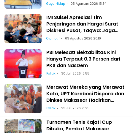
Gaya Hidup
05 Agustus 2026 15:54
IMI Sulsel Apresiasi Tim
Penjaringan dan Hargai Surat
Diskresi Pusat, Taqwa: Jaga
Kekeluargaan-Kebersamaan
Otomotif
03 Agustus 2026 20:10
PSI Melesat! Elektabilitas Kini
Hanya Terpaut 0,3 Persen dari
PKS dan NasDem
Politik
30 Juli 2026 18:55
Merawat Mereka yang Merawat
Kota, UPT Karebosi Dispora dan
Dinkes Makassar Hadirkan
Pemeriksaan Kesehatan bagi
Politik
29 Juli 2026 21:25
Satgas Kebersihan
Turnamen Tenis Kajati Cup
Dibuka, Pemkot Makassar