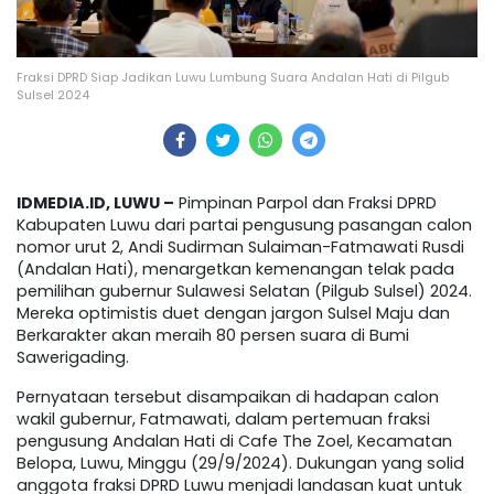
Fraksi DPRD Siap Jadikan Luwu Lumbung Suara Andalan Hati di Pilgub
Sulsel 2024
IDMEDIA.ID, LUWU –
Pimpinan Parpol dan Fraksi DPRD
Kabupaten Luwu dari partai pengusung pasangan calon
nomor urut 2, Andi Sudirman Sulaiman-Fatmawati Rusdi
(Andalan Hati), menargetkan kemenangan telak pada
pemilihan gubernur Sulawesi Selatan (Pilgub Sulsel) 2024.
Mereka optimistis duet dengan jargon Sulsel Maju dan
Berkarakter akan meraih 80 persen suara di Bumi
Sawerigading.
Pernyataan tersebut disampaikan di hadapan calon
wakil gubernur, Fatmawati, dalam pertemuan fraksi
pengusung Andalan Hati di Cafe The Zoel, Kecamatan
Belopa, Luwu, Minggu (29/9/2024). Dukungan yang solid
anggota fraksi DPRD Luwu menjadi landasan kuat untuk