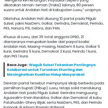
“Mengenai kemenangan, insyaallah seperti yang
dikatakan teman-teman (fraksi) lainnya, 80 persen
suara untuk Andalan Hati di Kabupaten Luwu,” ucapnya.
Diketahui, Andalan Hati diusung 10 partai pada Pilgub
Sulsel, yakni NasDem, Golkar, Gerindra, Demokrat, Perindo,
PKS, Hanura, PSI, Gelora, dan PAN.
Khusus di Luwu, dari 35 total anggota DPRD, 21
diantaranya merupakan kader dari parpol koalisi
Andalan Hati. Masing-masing, NasDem 6 kursi, Golkar 5
kursi, Gerindra 5 kursi, Demokrat 3 kursi, Perindo 1 kursi,
dan PKS 1 kursi.
Baca Juga :
Wagub Sulsel Tekankan Pentingnya
Kolaborasi untuk Turunkan Stunting dan
Meningkatkan Kualitas Hidup Masyarakat
Deretan partai tersebut mempunyai sikap berbeda pada
pemilihan bupati (Pilbup) Luwu, tetapi solid mendukung
Andalan Hati pada Pilgub Sulsel. Gerindra mengusung
Agussalim-Erwin Barabba; Golkar dan Demokrat di kubu
Patahuddin-Dhevy Bijak; serta NasDem, PKS, dan Perindo
kompak di Arham Basmin-Rahmat.