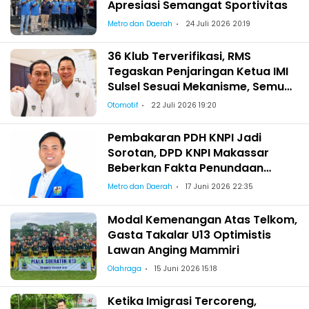
Apresiasi Semangat Sportivitas
Metro dan Daerah
24 Juli 2026 20:19
36 Klub Terverifikasi, RMS
Tegaskan Penjaringan Ketua IMI
Sulsel Sesuai Mekanisme, Semua
Berhak Maju!
Otomotif
22 Juli 2026 19:20
Pembakaran PDH KNPI Jadi
Sorotan, DPD KNPI Makassar
Beberkan Fakta Penundaan
Pelantikan Wajo
Metro dan Daerah
17 Juni 2026 22:35
Modal Kemenangan Atas Telkom,
Gasta Takalar U13 Optimistis
Lawan Anging Mammiri
Olahraga
15 Juni 2026 15:18
Ketika Imigrasi Tercoreng,