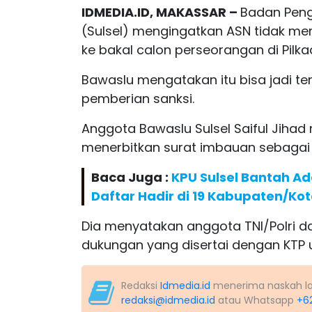
IDMEDIA.ID, MAKASSAR –
Badan Peng
(Sulsel) mengingatkan ASN tidak m
ke bakal calon perseorangan di Pilka
Bawaslu mengatakan itu bisa jadi t
pemberian sanksi.
Anggota Bawaslu Sulsel Saiful Jih
menerbitkan surat imbauan sebagai
Baca Juga :
KPU Sulsel Bantah Ad
Daftar Hadir di 19 Kabupaten/Ko
Dia menyatakan anggota TNI/Polri 
dukungan yang disertai dengan KTP 
Redaksi
Idmedia.id
menerima naskah lapo
redaksi@idmedia.id
atau Whatsapp
+6