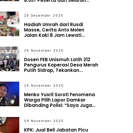
8.557 Peserta dari Seluruh
Indonesia
26 Desember 2025
Hadiah Umrah dari Rusdi
Masse, Cerita Anto Molen
Jalan Kaki 8 Jam Lewati
Bencana Aceh
26 November 2025
Dosen FEB Unismuh Latih 212
Pengurus Koperasi Desa Merah
Putih Sidrap, Tekankan
Mitigasi Risiko dan Antisipasi
Kredit Macet
25 November 2025
Menko Yusril Soroti Fenomena
Warga Pilih Lapor Damkar
Dibanding Polisi: “Saya Juga
Heran tapi Itu yang Terjadi”
09 November 2025
KPK: Jual Beli Jabatan Picu