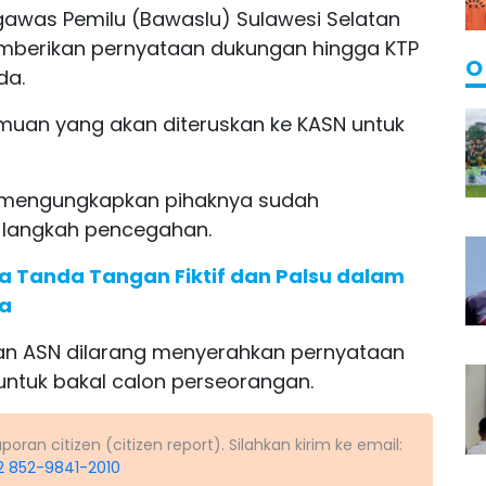
awas Pemilu (Bawaslu) Sulawesi Selatan
emberikan pernyataan dukungan hingga KTP
O
da.
emuan yang akan diteruskan ke KASN untuk
ad mengungkapkan pihaknya sudah
 langkah pencegahan.
a Tanda Tangan Fiktif dan Palsu dalam
ta
dan ASN dilarang menyerahkan pernyataan
untuk bakal calon perseorangan.
ran citizen (citizen report). Silahkan kirim ke email:
2 852-9841-2010