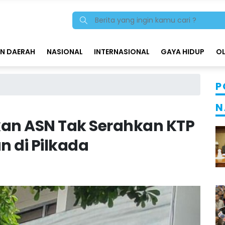
N DAERAH
NASIONAL
INTERNASIONAL
GAYA HIDUP
O
P
N
kan ASN Tak Serahkan KTP
n di Pilkada