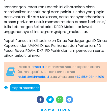
“Rancangan Peraturan Daerah ini diharapkan akan
memberikan insentif bagi para pelaku usaha yang ingin
berinvestasi di Kota Makassar, serta menyederhanakan
proses perizinan untuk mempermudah proses berbisnis,”
tulis keterangan Sekretariat DPRD Makassar lewat
unggahannya di Instagram @dprd_makassar.
Rapat Pansus ini dihadiri oleh Dinas Perdagangan,D Dinas
Koperasi dan UMKM, Dinas Perikanan dan Pertanian, PD
Pasar Raya, PDAM, DKP, PD Parkir dan tim penyusun serta
pihak terkait lainnya.
Redaksi
Idmedia.id
menerima naskah laporan citizen
(citizen report). Silahkan kirim ke email:
redaksi@idmedia.id
atau Whatsapp
+62 852-9841-2010
#dprd makassar
BACA JUGA