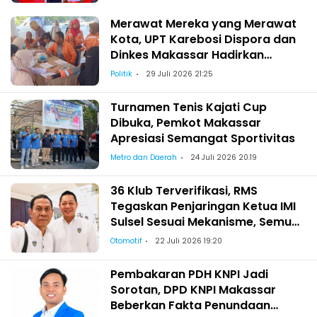
Merawat Mereka yang Merawat
Kota, UPT Karebosi Dispora dan
Dinkes Makassar Hadirkan
Pemeriksaan Kesehatan bagi
Politik
29 Juli 2026 21:25
Satgas Kebersihan
Turnamen Tenis Kajati Cup
Dibuka, Pemkot Makassar
Apresiasi Semangat Sportivitas
Metro dan Daerah
24 Juli 2026 20:19
36 Klub Terverifikasi, RMS
Tegaskan Penjaringan Ketua IMI
Sulsel Sesuai Mekanisme, Semua
Berhak Maju!
Otomotif
22 Juli 2026 19:20
Pembakaran PDH KNPI Jadi
Sorotan, DPD KNPI Makassar
Beberkan Fakta Penundaan