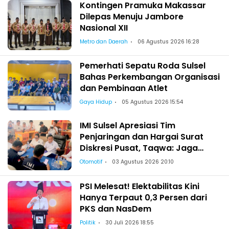
Kontingen Pramuka Makassar
Dilepas Menuju Jambore
Nasional XII
Metro dan Daerah
06 Agustus 2026 16:28
Pemerhati Sepatu Roda Sulsel
Bahas Perkembangan Organisasi
dan Pembinaan Atlet
Gaya Hidup
05 Agustus 2026 15:54
IMI Sulsel Apresiasi Tim
Penjaringan dan Hargai Surat
Diskresi Pusat, Taqwa: Jaga
Kekeluargaan-Kebersamaan
Otomotif
03 Agustus 2026 20:10
PSI Melesat! Elektabilitas Kini
Hanya Terpaut 0,3 Persen dari
PKS dan NasDem
Politik
30 Juli 2026 18:55