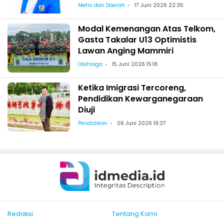
Pelantikan Wajo
Metro dan Daerah
17 Juni 2026 22:35
Modal Kemenangan Atas Telkom,
Gasta Takalar U13 Optimistis
Lawan Anging Mammiri
Olahraga
15 Juni 2026 15:18
Ketika Imigrasi Tercoreng,
Pendidikan Kewarganegaraan
Diuji
Pendidikan
06 Juni 2026 19:37
Redaksi
Tentang Kami