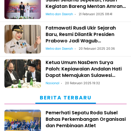
Kegiatan Bareng Mentan Amran
Sulaiman di Hari Pertama
Metro dan Daerah
21 Februari 2025 08:41
Fatmawati Rusdi Ukir Sejarah
Baru, Resmi Dilantik Presiden
Prabowo Jadi Wagub
Perempuan Pertama di Sulsel
Metro dan Daerah
20 Februari 2025 20:36
Ketua Umum NasDem Surya
Paloh: Kepiawaian Andalan Hati
Dapat Memajukan Sulawesi
Selatan
Nasional
20 Februari 2025 19:32
BERITA TERBARU
Pemerhati Sepatu Roda Sulsel
Bahas Perkembangan Organisasi
dan Pembinaan Atlet