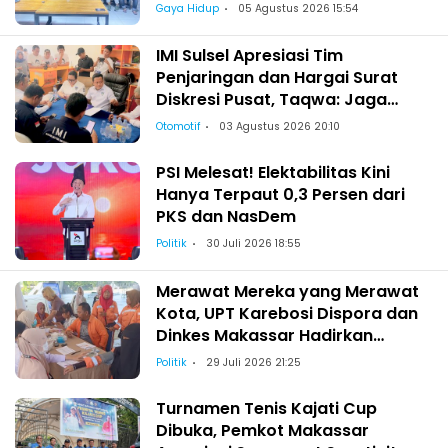
Gaya Hidup
05 Agustus 2026 15:54
IMI Sulsel Apresiasi Tim
Penjaringan dan Hargai Surat
Diskresi Pusat, Taqwa: Jaga
Kekeluargaan-Kebersamaan
Otomotif
03 Agustus 2026 20:10
PSI Melesat! Elektabilitas Kini
Hanya Terpaut 0,3 Persen dari
PKS dan NasDem
Politik
30 Juli 2026 18:55
Merawat Mereka yang Merawat
Kota, UPT Karebosi Dispora dan
Dinkes Makassar Hadirkan
Pemeriksaan Kesehatan bagi
Politik
29 Juli 2026 21:25
Satgas Kebersihan
Turnamen Tenis Kajati Cup
Dibuka, Pemkot Makassar