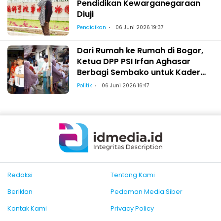
Pendidikan Kewarganegaraan
Diuji
Pendidikan
06 Juni 2026 19:37
Dari Rumah ke Rumah di Bogor,
Ketua DPP PSI Irfan Aghasar
Berbagi Sembako untuk Kader
dan Warga
Politik
06 Juni 2026 16:47
Redaksi
Tentang Kami
Beriklan
Pedoman Media Siber
Kontak Kami
Privacy Policy