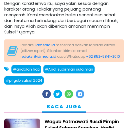
Dengan karakternya itu, saya yakin sesuai dengan
karakter orang Takalar yang pejuang pantang
menyerah. Kami mendoakan beliau senantiasa sehat
dan terutama terlindungi dari berbagai macam fitnah,
dan Insya Allah akan diberikan amanah memimpin
Sulsel,” ujarnya.
Redaksi
Idmedia.id
menerima naskah laporan citizen
(citizen report). Silahkan kirim ke email:
redaksi@idmedia.id
atau Whatsapp
+62 852-9841-2010
#andalan hati
#Andi sudirman sulaiman
#pilgub sulsel 2024
BACA JUGA
Wagub Fatmawati Rusdi Pimpin
Sulsel Selama Sepekan, Hadiri