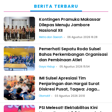
BERITA TERBARU
Kontingen Pramuka Makassar
Dilepas Menuju Jambore
Nasional XII
Metro dan Daerah
06 Agustus 2026 16:28
Pemerhati Sepatu Roda Sulsel
Bahas Perkembangan Organisasi
dan Pembinaan Atlet
Gaya Hidup
05 Agustus 2026 15:54
IMI Sulsel Apresiasi Tim
Penjaringan dan Hargai Surat
Diskresi Pusat, Taqwa: Jaga
Kekeluargaan-Kebersamaan
Otomotif
03 Agustus 2026 20:10
PSI Melesat! Elektabilitas Kini