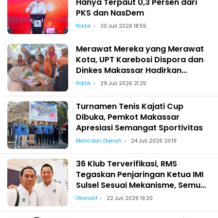
Hanya Terpaut 0,3 Persen dari
PKS dan NasDem
Politik
30 Juli 2026 18:55
Merawat Mereka yang Merawat
Kota, UPT Karebosi Dispora dan
Dinkes Makassar Hadirkan
Pemeriksaan Kesehatan bagi
Politik
29 Juli 2026 21:25
Satgas Kebersihan
Turnamen Tenis Kajati Cup
Dibuka, Pemkot Makassar
Apresiasi Semangat Sportivitas
Metro dan Daerah
24 Juli 2026 20:19
36 Klub Terverifikasi, RMS
Tegaskan Penjaringan Ketua IMI
Sulsel Sesuai Mekanisme, Semua
Berhak Maju!
Otomotif
22 Juli 2026 19:20