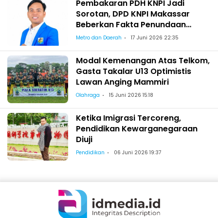
Pembakaran PDH KNPI Jadi
Sorotan, DPD KNPI Makassar
Beberkan Fakta Penundaan
Pelantikan Wajo
Metro dan Daerah
17 Juni 2026 22:35
Modal Kemenangan Atas Telkom,
Gasta Takalar U13 Optimistis
Lawan Anging Mammiri
Olahraga
15 Juni 2026 15:18
Ketika Imigrasi Tercoreng,
Pendidikan Kewarganegaraan
Diuji
Pendidikan
06 Juni 2026 19:37