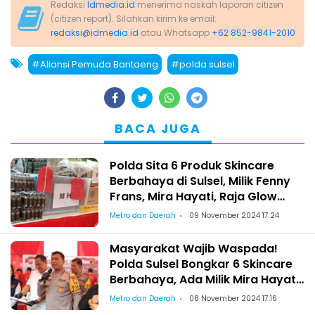
Redaksi
Idmedia.id
menerima naskah laporan citizen
(citizen report). Silahkan kirim ke email:
redaksi@idmedia.id
atau Whatsapp
+62 852-9841-2010
#Aliansi Pemuda Bantaeng
#polda sulsel
BACA JUGA
Polda Sita 6 Produk Skincare
Berbahaya di Sulsel, Milik Fenny
Frans, Mira Hayati, Raja Glow
hingga NRL
Metro dan Daerah
09 November 2024 17:24
Masyarakat Wajib Waspada!
Polda Sulsel Bongkar 6 Skincare
Berbahaya, Ada Milik Mira Hayati
dan Fenny Frans
Metro dan Daerah
08 November 2024 17:16