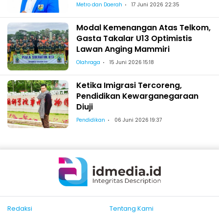
Pelantikan Wajo
Metro dan Daerah
17 Juni 2026 22:35
Modal Kemenangan Atas Telkom,
Gasta Takalar U13 Optimistis
Lawan Anging Mammiri
Olahraga
15 Juni 2026 15:18
Ketika Imigrasi Tercoreng,
Pendidikan Kewarganegaraan
Diuji
Pendidikan
06 Juni 2026 19:37
Redaksi
Tentang Kami