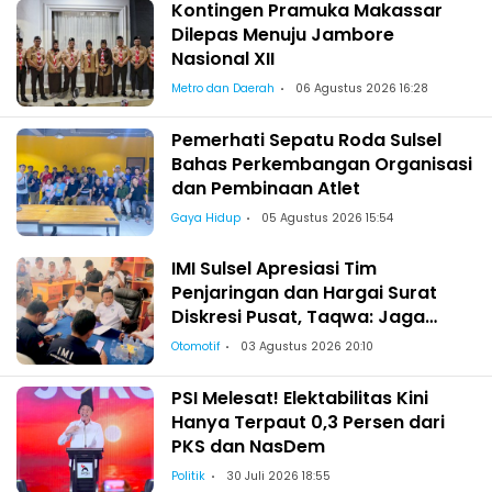
Kontingen Pramuka Makassar
Dilepas Menuju Jambore
Nasional XII
Metro dan Daerah
06 Agustus 2026 16:28
Pemerhati Sepatu Roda Sulsel
Bahas Perkembangan Organisasi
dan Pembinaan Atlet
Gaya Hidup
05 Agustus 2026 15:54
IMI Sulsel Apresiasi Tim
Penjaringan dan Hargai Surat
Diskresi Pusat, Taqwa: Jaga
Kekeluargaan-Kebersamaan
Otomotif
03 Agustus 2026 20:10
PSI Melesat! Elektabilitas Kini
Hanya Terpaut 0,3 Persen dari
PKS dan NasDem
Politik
30 Juli 2026 18:55