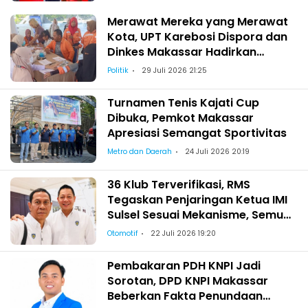
Merawat Mereka yang Merawat
Kota, UPT Karebosi Dispora dan
Dinkes Makassar Hadirkan
Pemeriksaan Kesehatan bagi
Politik
29 Juli 2026 21:25
Satgas Kebersihan
Turnamen Tenis Kajati Cup
Dibuka, Pemkot Makassar
Apresiasi Semangat Sportivitas
Metro dan Daerah
24 Juli 2026 20:19
36 Klub Terverifikasi, RMS
Tegaskan Penjaringan Ketua IMI
Sulsel Sesuai Mekanisme, Semua
Berhak Maju!
Otomotif
22 Juli 2026 19:20
Pembakaran PDH KNPI Jadi
Sorotan, DPD KNPI Makassar
Beberkan Fakta Penundaan