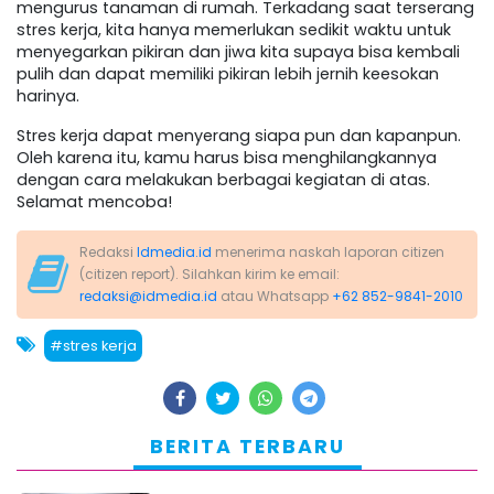
mengurus tanaman di rumah. Terkadang saat terserang
stres kerja, kita hanya memerlukan sedikit waktu untuk
menyegarkan pikiran dan jiwa kita supaya bisa kembali
pulih dan dapat memiliki pikiran lebih jernih keesokan
harinya.
Stres kerja dapat menyerang siapa pun dan kapanpun.
Oleh karena itu, kamu harus bisa menghilangkannya
dengan cara melakukan berbagai kegiatan di atas.
Selamat mencoba!
Redaksi
Idmedia.id
menerima naskah laporan citizen
(citizen report). Silahkan kirim ke email:
redaksi@idmedia.id
atau Whatsapp
+62 852-9841-2010
#stres kerja
BERITA TERBARU