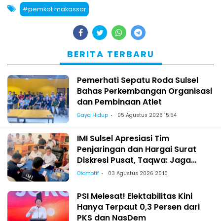
#pemkot makassar
BERITA TERBARU
Pemerhati Sepatu Roda Sulsel
Bahas Perkembangan Organisasi
dan Pembinaan Atlet
Gaya Hidup
05 Agustus 2026 15:54
IMI Sulsel Apresiasi Tim
Penjaringan dan Hargai Surat
Diskresi Pusat, Taqwa: Jaga
Kekeluargaan-Kebersamaan
Otomotif
03 Agustus 2026 20:10
PSI Melesat! Elektabilitas Kini
Hanya Terpaut 0,3 Persen dari
PKS dan NasDem