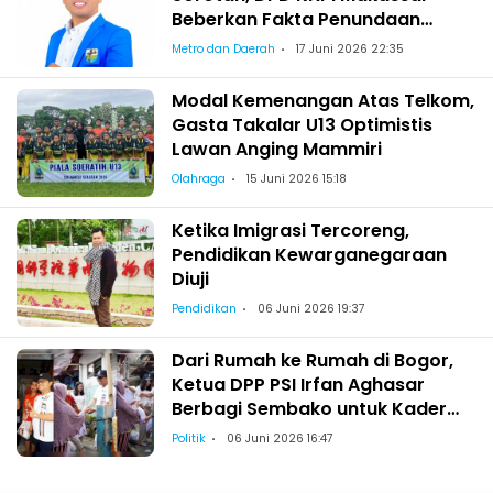
Beberkan Fakta Penundaan
Pelantikan Wajo
Metro dan Daerah
17 Juni 2026 22:35
Modal Kemenangan Atas Telkom,
Gasta Takalar U13 Optimistis
Lawan Anging Mammiri
Olahraga
15 Juni 2026 15:18
Ketika Imigrasi Tercoreng,
Pendidikan Kewarganegaraan
Diuji
Pendidikan
06 Juni 2026 19:37
Dari Rumah ke Rumah di Bogor,
Ketua DPP PSI Irfan Aghasar
Berbagi Sembako untuk Kader
dan Warga
Politik
06 Juni 2026 16:47