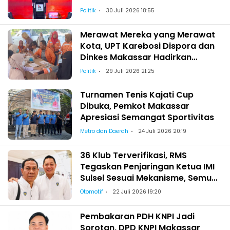
Politik
30 Juli 2026 18:55
Merawat Mereka yang Merawat
Kota, UPT Karebosi Dispora dan
Dinkes Makassar Hadirkan
Pemeriksaan Kesehatan bagi
Politik
29 Juli 2026 21:25
Satgas Kebersihan
Turnamen Tenis Kajati Cup
Dibuka, Pemkot Makassar
Apresiasi Semangat Sportivitas
Metro dan Daerah
24 Juli 2026 20:19
36 Klub Terverifikasi, RMS
Tegaskan Penjaringan Ketua IMI
Sulsel Sesuai Mekanisme, Semua
Berhak Maju!
Otomotif
22 Juli 2026 19:20
Pembakaran PDH KNPI Jadi
Sorotan, DPD KNPI Makassar