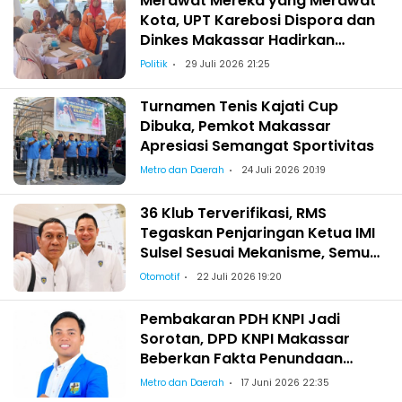
Merawat Mereka yang Merawat
Kota, UPT Karebosi Dispora dan
Dinkes Makassar Hadirkan
Pemeriksaan Kesehatan bagi
Politik
29 Juli 2026 21:25
Satgas Kebersihan
Turnamen Tenis Kajati Cup
Dibuka, Pemkot Makassar
Apresiasi Semangat Sportivitas
Metro dan Daerah
24 Juli 2026 20:19
36 Klub Terverifikasi, RMS
Tegaskan Penjaringan Ketua IMI
Sulsel Sesuai Mekanisme, Semua
Berhak Maju!
Otomotif
22 Juli 2026 19:20
Pembakaran PDH KNPI Jadi
Sorotan, DPD KNPI Makassar
Beberkan Fakta Penundaan
Pelantikan Wajo
Metro dan Daerah
17 Juni 2026 22:35