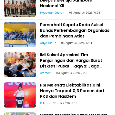
Dilepas Menuju Jambore
Nasional XII
Metro dan Daerah
06 Agustus 2026 16:28
Pemerhati Sepatu Roda Sulsel
Bahas Perkembangan Organisasi
dan Pembinaan Atlet
Gaya Hidup
05 Agustus 2026 15:54
IMI Sulsel Apresiasi Tim
Penjaringan dan Hargai Surat
Diskresi Pusat, Taqwa: Jaga
Kekeluargaan-Kebersamaan
Otomotif
03 Agustus 2026 20:10
PSI Melesat! Elektabilitas Kini
Hanya Terpaut 0,3 Persen dari
PKS dan NasDem
Politik
30 Juli 2026 18:55