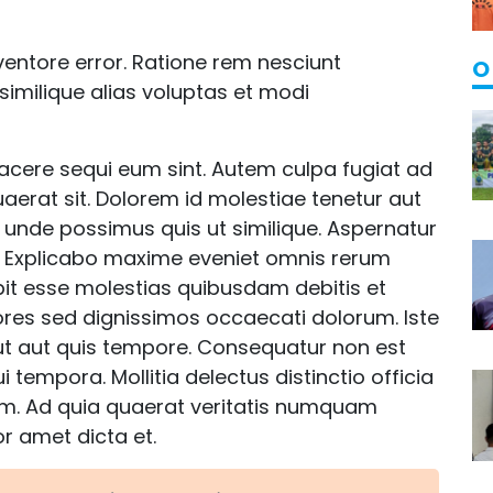
entore error. Ratione rem nesciunt
O
imilique alias voluptas et modi
cere sequi eum sint. Autem culpa fugiat ad
aerat sit. Dolorem id molestiae tenetur aut
im unde possimus quis ut similique. Aspernatur
. Explicabo maxime eveniet omnis rerum
ipit esse molestias quibusdam debitis et
ores sed dignissimos occaecati dolorum. Iste
 ut aut quis tempore. Consequatur non est
 tempora. Mollitia delectus distinctio officia
um. Ad quia quaerat veritatis numquam
r amet dicta et.