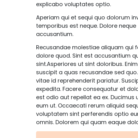
explicabo voluptates optio.
Aperiam qui et sequi quo dolorum inv
temporibus est neque. Dolore neque s
accusantium.
Recusandae molestiae aliquam qui fa
dolore quod. Sint est accusantium qu
sint.Asperiores ut sint doloribus. En
suscipit a quas recusandae sed quo
vitae id reprehenderit pariatur. Susc
expedita. Facere consequatur et dol
est odio aut repellat ea ex. Ducimus
eum ut. Occaecati rerum aliquid sequi
voluptatem sint perferendis optio e
omnis. Dolorem qui quam eaque dolo