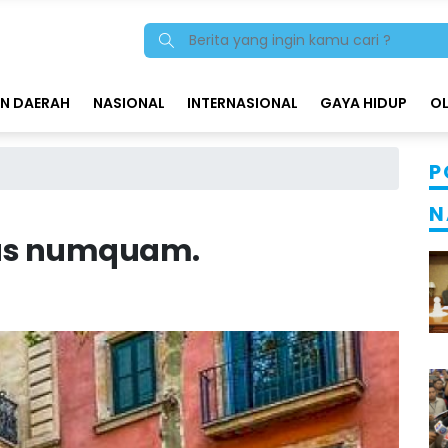
N DAERAH
NASIONAL
INTERNASIONAL
GAYA HIDUP
O
P
N
eius numquam.