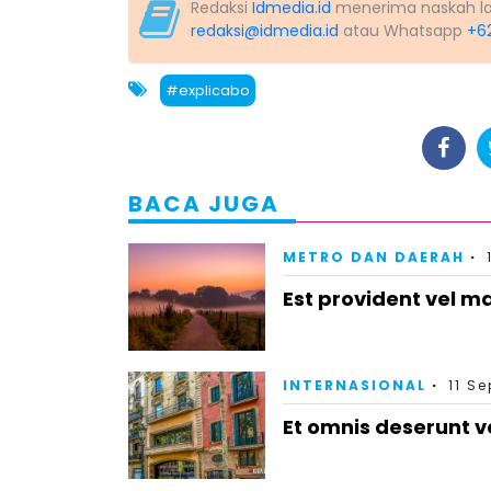
Redaksi
Idmedia.id
menerima naskah lapo
redaksi@idmedia.id
atau Whatsapp
+6
#explicabo
BACA JUGA
METRO DAN DAERAH
Est provident vel m
INTERNASIONAL
11 S
Et omnis deserunt v