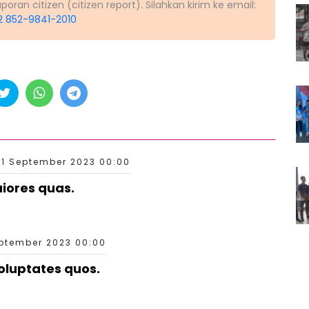
ran citizen (citizen report). Silahkan kirim ke email:
2 852-9841-2010
11 September 2023 00:00
aiores quas.
eptember 2023 00:00
oluptates quos.