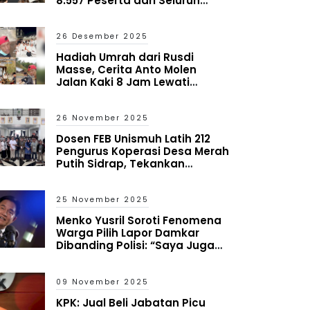
8.557 Peserta dari Seluruh
Indonesia
26 Desember 2025
Hadiah Umrah dari Rusdi
Masse, Cerita Anto Molen
Jalan Kaki 8 Jam Lewati
Bencana Aceh
26 November 2025
Dosen FEB Unismuh Latih 212
Pengurus Koperasi Desa Merah
Putih Sidrap, Tekankan
Mitigasi Risiko dan Antisipasi
Kredit Macet
25 November 2025
Menko Yusril Soroti Fenomena
Warga Pilih Lapor Damkar
Dibanding Polisi: “Saya Juga
Heran tapi Itu yang Terjadi”
09 November 2025
KPK: Jual Beli Jabatan Picu