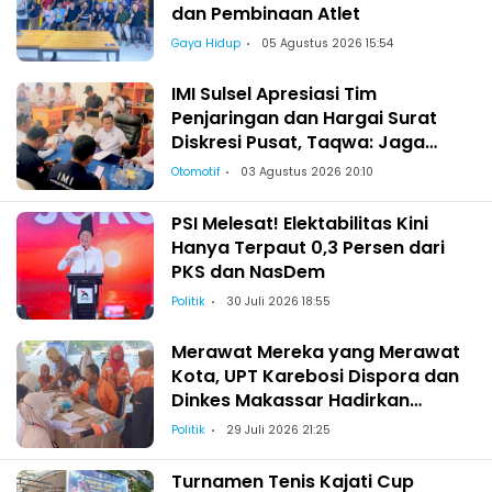
dan Pembinaan Atlet
Gaya Hidup
05 Agustus 2026 15:54
IMI Sulsel Apresiasi Tim
Penjaringan dan Hargai Surat
Diskresi Pusat, Taqwa: Jaga
Kekeluargaan-Kebersamaan
Otomotif
03 Agustus 2026 20:10
PSI Melesat! Elektabilitas Kini
Hanya Terpaut 0,3 Persen dari
PKS dan NasDem
Politik
30 Juli 2026 18:55
Merawat Mereka yang Merawat
Kota, UPT Karebosi Dispora dan
Dinkes Makassar Hadirkan
Pemeriksaan Kesehatan bagi
Politik
29 Juli 2026 21:25
Satgas Kebersihan
Turnamen Tenis Kajati Cup