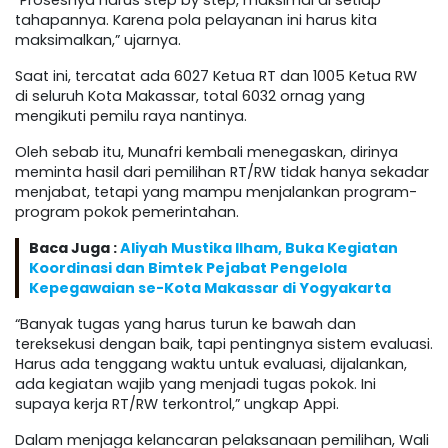
“Prosesnya harus step by step, maksimal di setiap
tahapannya. Karena pola pelayanan ini harus kita
maksimalkan,” ujarnya.
Saat ini, tercatat ada 6027 Ketua RT dan 1005 Ketua RW
di seluruh Kota Makassar, total 6032 ornag yang
mengikuti pemilu raya nantinya.
Oleh sebab itu, Munafri kembali menegaskan, dirinya
meminta hasil dari pemilihan RT/RW tidak hanya sekadar
menjabat, tetapi yang mampu menjalankan program-
program pokok pemerintahan.
Baca Juga :
Aliyah Mustika Ilham, Buka Kegiatan
Koordinasi dan Bimtek Pejabat Pengelola
Kepegawaian se-Kota Makassar di Yogyakarta
“Banyak tugas yang harus turun ke bawah dan
tereksekusi dengan baik, tapi pentingnya sistem evaluasi.
Harus ada tenggang waktu untuk evaluasi, dijalankan,
ada kegiatan wajib yang menjadi tugas pokok. Ini
supaya kerja RT/RW terkontrol,” ungkap Appi.
Dalam menjaga kelancaran pelaksanaan pemilihan, Wali