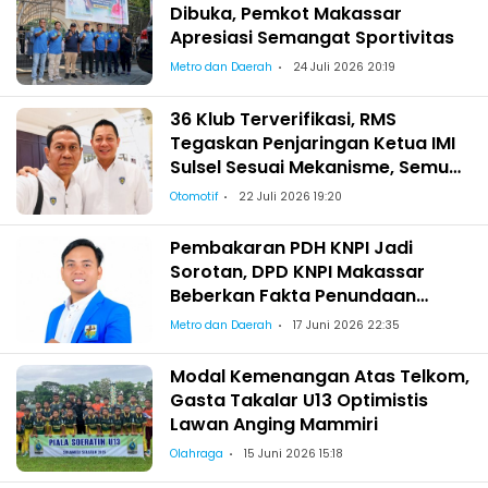
Dibuka, Pemkot Makassar
Apresiasi Semangat Sportivitas
Metro dan Daerah
24 Juli 2026 20:19
36 Klub Terverifikasi, RMS
Tegaskan Penjaringan Ketua IMI
Sulsel Sesuai Mekanisme, Semua
Berhak Maju!
Otomotif
22 Juli 2026 19:20
Pembakaran PDH KNPI Jadi
Sorotan, DPD KNPI Makassar
Beberkan Fakta Penundaan
Pelantikan Wajo
Metro dan Daerah
17 Juni 2026 22:35
Modal Kemenangan Atas Telkom,
Gasta Takalar U13 Optimistis
Lawan Anging Mammiri
Olahraga
15 Juni 2026 15:18