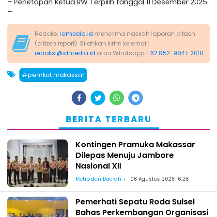
– Penetapan Ketua RW Terpilih tanggal 11 Desember 2025.
–
Redaksi
Idmedia.id
menerima naskah laporan citizen
(citizen report). Silahkan kirim ke email:
redaksi@idmedia.id
atau Whatsapp
+62 852-9841-2010
#pemkot makassar
BERITA TERBARU
Kontingen Pramuka Makassar
Dilepas Menuju Jambore
Nasional XII
Metro dan Daerah
06 Agustus 2026 16:28
Pemerhati Sepatu Roda Sulsel
Bahas Perkembangan Organisasi