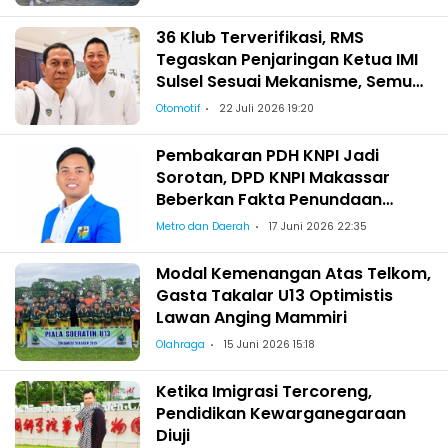
36 Klub Terverifikasi, RMS
Tegaskan Penjaringan Ketua IMI
Sulsel Sesuai Mekanisme, Semua
Berhak Maju!
Otomotif
22 Juli 2026 19:20
Pembakaran PDH KNPI Jadi
Sorotan, DPD KNPI Makassar
Beberkan Fakta Penundaan
Pelantikan Wajo
Metro dan Daerah
17 Juni 2026 22:35
Modal Kemenangan Atas Telkom,
Gasta Takalar U13 Optimistis
Lawan Anging Mammiri
Olahraga
15 Juni 2026 15:18
Ketika Imigrasi Tercoreng,
Pendidikan Kewarganegaraan
Diuji