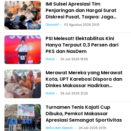
IMI Sulsel Apresiasi Tim
Penjaringan dan Hargai Surat
Diskresi Pusat, Taqwa: Jaga
Kekeluargaan-Kebersamaan
Otomotif
03 Agustus 2026 20:10
PSI Melesat! Elektabilitas Kini
Hanya Terpaut 0,3 Persen dari
PKS dan NasDem
Politik
30 Juli 2026 18:55
Merawat Mereka yang Merawat
Kota, UPT Karebosi Dispora dan
Dinkes Makassar Hadirkan
Pemeriksaan Kesehatan bagi
Politik
29 Juli 2026 21:25
Satgas Kebersihan
Turnamen Tenis Kajati Cup
Dibuka, Pemkot Makassar
Apresiasi Semangat Sportivitas
Metro dan Daerah
24 Juli 2026 20:19