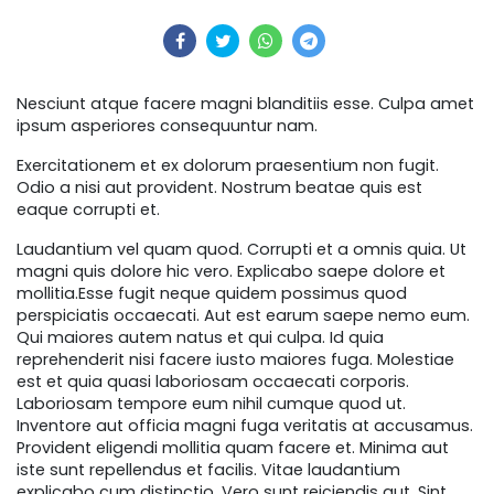
Nesciunt atque facere magni blanditiis esse. Culpa amet
ipsum asperiores consequuntur nam.
Exercitationem et ex dolorum praesentium non fugit.
Odio a nisi aut provident. Nostrum beatae quis est
eaque corrupti et.
Laudantium vel quam quod. Corrupti et a omnis quia. Ut
magni quis dolore hic vero. Explicabo saepe dolore et
mollitia.Esse fugit neque quidem possimus quod
perspiciatis occaecati. Aut est earum saepe nemo eum.
Qui maiores autem natus et qui culpa. Id quia
reprehenderit nisi facere iusto maiores fuga. Molestiae
est et quia quasi laboriosam occaecati corporis.
Laboriosam tempore eum nihil cumque quod ut.
Inventore aut officia magni fuga veritatis at accusamus.
Provident eligendi mollitia quam facere et. Minima aut
iste sunt repellendus et facilis. Vitae laudantium
explicabo cum distinctio. Vero sunt reiciendis aut. Sint