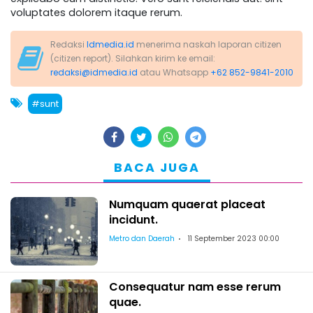
voluptates dolorem itaque rerum.
Redaksi
Idmedia.id
menerima naskah laporan citizen
(citizen report). Silahkan kirim ke email:
redaksi@idmedia.id
atau Whatsapp
+62 852-9841-2010
#sunt
BACA JUGA
Numquam quaerat placeat
incidunt.
Metro dan Daerah
11 September 2023 00:00
Consequatur nam esse rerum
quae.