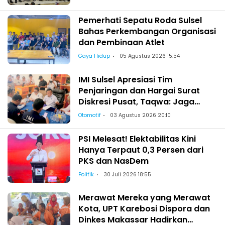
Pemerhati Sepatu Roda Sulsel
Bahas Perkembangan Organisasi
dan Pembinaan Atlet
Gaya Hidup
05 Agustus 2026 15:54
IMI Sulsel Apresiasi Tim
Penjaringan dan Hargai Surat
Diskresi Pusat, Taqwa: Jaga
Kekeluargaan-Kebersamaan
Otomotif
03 Agustus 2026 20:10
PSI Melesat! Elektabilitas Kini
Hanya Terpaut 0,3 Persen dari
PKS dan NasDem
Politik
30 Juli 2026 18:55
Merawat Mereka yang Merawat
Kota, UPT Karebosi Dispora dan
Dinkes Makassar Hadirkan