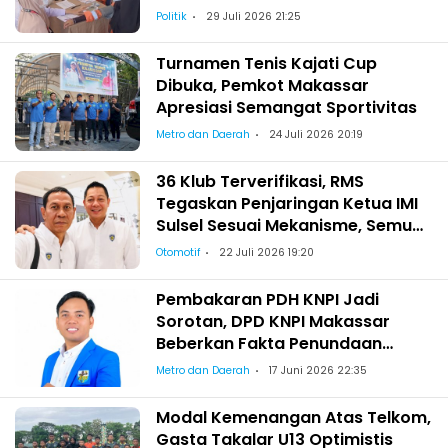
Pemeriksaan Kesehatan bagi
Politik
29 Juli 2026 21:25
Satgas Kebersihan
Turnamen Tenis Kajati Cup
Dibuka, Pemkot Makassar
Apresiasi Semangat Sportivitas
Metro dan Daerah
24 Juli 2026 20:19
36 Klub Terverifikasi, RMS
Tegaskan Penjaringan Ketua IMI
Sulsel Sesuai Mekanisme, Semua
Berhak Maju!
Otomotif
22 Juli 2026 19:20
Pembakaran PDH KNPI Jadi
Sorotan, DPD KNPI Makassar
Beberkan Fakta Penundaan
Pelantikan Wajo
Metro dan Daerah
17 Juni 2026 22:35
Modal Kemenangan Atas Telkom,
Gasta Takalar U13 Optimistis