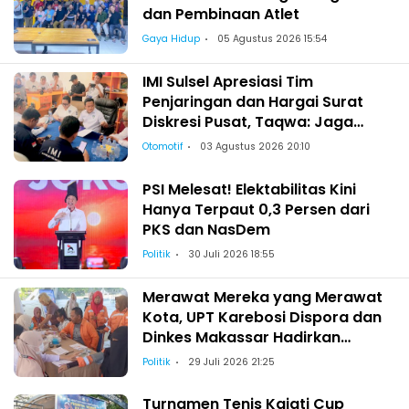
dan Pembinaan Atlet
Gaya Hidup
05 Agustus 2026 15:54
IMI Sulsel Apresiasi Tim
Penjaringan dan Hargai Surat
Diskresi Pusat, Taqwa: Jaga
Kekeluargaan-Kebersamaan
Otomotif
03 Agustus 2026 20:10
PSI Melesat! Elektabilitas Kini
Hanya Terpaut 0,3 Persen dari
PKS dan NasDem
Politik
30 Juli 2026 18:55
Merawat Mereka yang Merawat
Kota, UPT Karebosi Dispora dan
Dinkes Makassar Hadirkan
Pemeriksaan Kesehatan bagi
Politik
29 Juli 2026 21:25
Satgas Kebersihan
Turnamen Tenis Kajati Cup