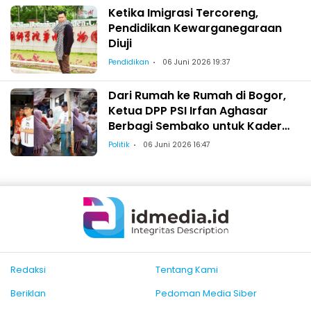
Ketika Imigrasi Tercoreng,
Pendidikan Kewarganegaraan
Diuji
Pendidikan
06 Juni 2026 19:37
Dari Rumah ke Rumah di Bogor,
Ketua DPP PSI Irfan Aghasar
Berbagi Sembako untuk Kader
dan Warga
Politik
06 Juni 2026 16:47
Redaksi
Tentang Kami
Beriklan
Pedoman Media Siber