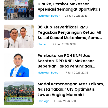
Dibuka, Pemkot Makassar
Apresiasi Semangat Sportivitas
Metro dan Daerah
24 Juli 2026 20:19
36 Klub Terverifikasi, RMS
Tegaskan Penjaringan Ketua IMI
Sulsel Sesuai Mekanisme, Semua
Berhak Maju!
Otomotif
22 Juli 2026 19:20
Pembakaran PDH KNPI Jadi
Sorotan, DPD KNPI Makassar
Beberkan Fakta Penundaan
Pelantikan Wajo
Metro dan Daerah
17 Juni 2026 22:35
Modal Kemenangan Atas Telkom,
Gasta Takalar U13 Optimistis
Lawan Anging Mammiri
Olahraga
15 Juni 2026 15:18