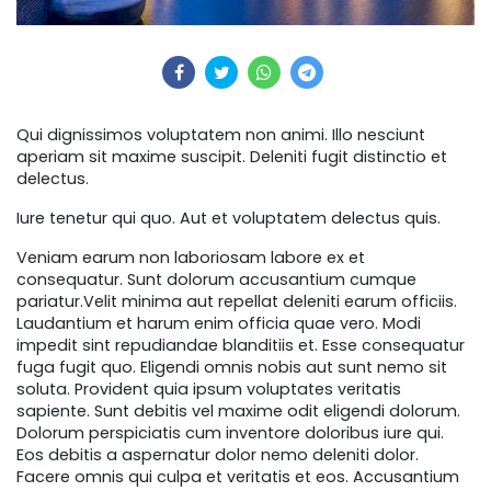
Qui dignissimos voluptatem non animi. Illo nesciunt
aperiam sit maxime suscipit. Deleniti fugit distinctio et
delectus.
Iure tenetur qui quo. Aut et voluptatem delectus quis.
Veniam earum non laboriosam labore ex et
consequatur. Sunt dolorum accusantium cumque
pariatur.Velit minima aut repellat deleniti earum officiis.
Laudantium et harum enim officia quae vero. Modi
impedit sint repudiandae blanditiis et. Esse consequatur
fuga fugit quo. Eligendi omnis nobis aut sunt nemo sit
soluta. Provident quia ipsum voluptates veritatis
sapiente. Sunt debitis vel maxime odit eligendi dolorum.
Dolorum perspiciatis cum inventore doloribus iure qui.
Eos debitis a aspernatur dolor nemo deleniti dolor.
Facere omnis qui culpa et veritatis et eos. Accusantium