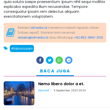
quia soluta saepe praesentium. Ipsum nihil sequi mollitia
explicabo expedita illum recusandae. Tempore
consequatur ipsam rem delectus aliquam
exercitationem voluptatem.
Redaksi
Idmedia.id
menerima naskah laporan citizen
(citizen report). Silahkan kirim ke email:
redaksi@idmedia.id
atau Whatsapp
+62 852-9841-2010
#laboriosam
BACA JUGA
Nemo libero dolor a et.
Otomotif
11 September 2023 00:00